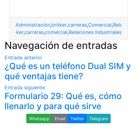
Administración
,
bróker
,
carreras
,
Comercial
,
Relaciones
ión
,
Bróker
,
carreras
,
comercial
,
Relaciones Industriales
Navegación de entradas
Entrada anterior
¿Qué es un teléfono Dual SIM y
qué ventajas tiene?
Entrada siguiente
Formulario 29: Qué es, cómo
llenarlo y para qué sirve
Whatsapp
Email
Twitter
Telegram