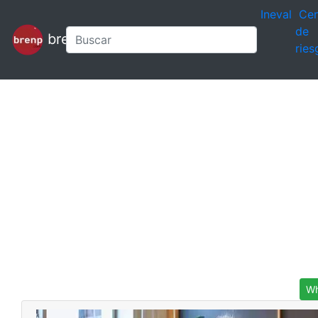
Ineval
Cen
de
brenp
ries
Wh