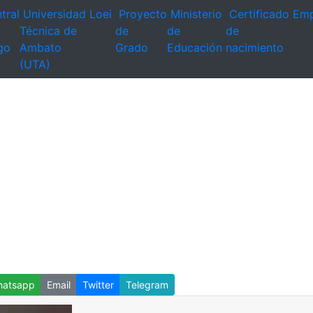
tral
Universidad
Loei
Proyecto
Ministerio
Certificado
Emp
Técnica de
de
de
de
go
Ambato
Grado
Educación
nacimiento
(UTA)
atsapp
Email
Twitter
Telegram