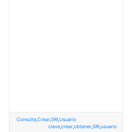
Consulta
,
Crear
,
SRI
,
Usuario
clave
,
crear
,
obtener
,
SRI
,
usuario