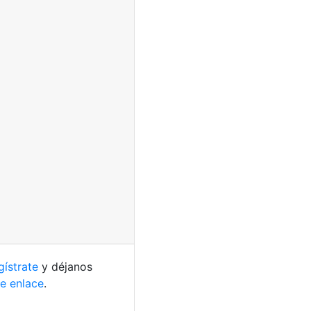
gístrate
y déjanos
te enlace
.