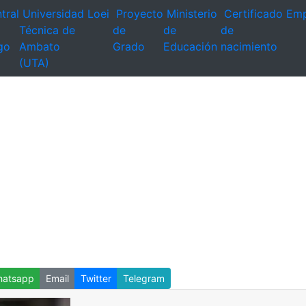
tral
Universidad
Loei
Proyecto
Ministerio
Certificado
Emp
Técnica de
de
de
de
go
Ambato
Grado
Educación
nacimiento
(UTA)
atsapp
Email
Twitter
Telegram