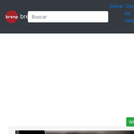
Ineval
Cen
de
brenp
ries
Wh