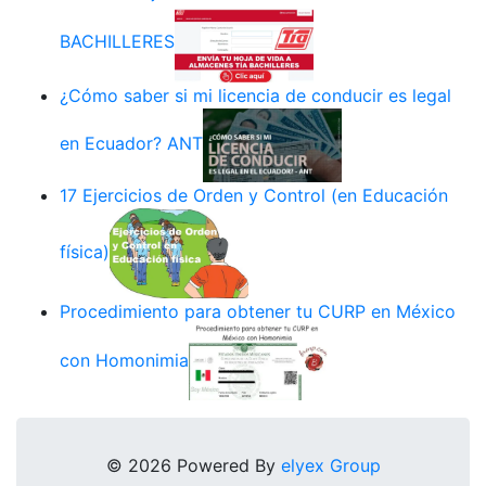
BACHILLERES
¿Cómo saber si mi licencia de conducir es legal
en Ecuador? ANT
17 Ejercicios de Orden y Control (en Educación
física)
Procedimiento para obtener tu CURP en México
con Homonimia
© 2026 Powered By
elyex Group