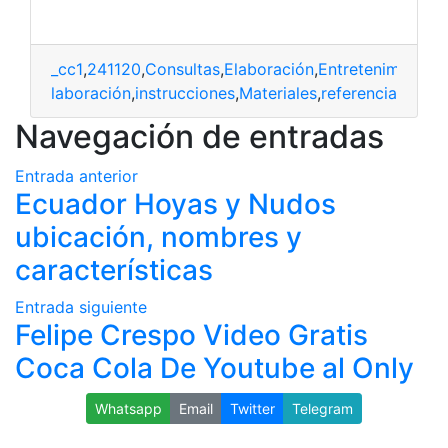
_cc1
,
241120
,
Consultas
,
Elaboración
,
Entretenimiento
,
exión
,
elaboración
,
instrucciones
,
Materiales
,
referencia
Navegación de entradas
Entrada anterior
Ecuador Hoyas y Nudos
ubicación, nombres y
características
Entrada siguiente
Felipe Crespo Video Gratis
Coca Cola De Youtube al Only
Whatsapp
Email
Twitter
Telegram