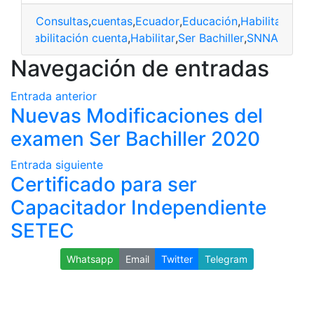
Consultas
,
cuentas
,
Ecuador
,
Educación
,
Habilitacione
ador
,
habilitación cuenta
,
Habilitar
,
Ser Bachiller
,
SNNA
Navegación de entradas
Entrada anterior
Nuevas Modificaciones del
examen Ser Bachiller 2020
Entrada siguiente
Certificado para ser
Capacitador Independiente
SETEC
Whatsapp
Email
Twitter
Telegram