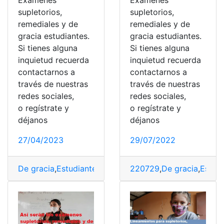
Exámenes
Exámenes
supletorios,
supletorios,
remediales y de
remediales y de
gracia estudiantes.
gracia estudiantes.
Si tienes alguna
Si tienes alguna
inquietud recuerda
inquietud recuerda
contactarnos a
contactarnos a
través de nuestras
través de nuestras
redes sociales,
redes sociales,
o regístrate y
o regístrate y
déjanos
déjanos
27/04/2023
29/07/2022
De gracia
,
Estudiantes
,
Exámenes
220729
,
periodo de gracia
,
De gracia
,
Estudi
,
Re