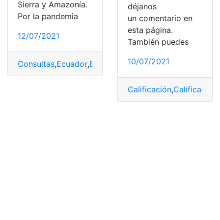
Sierra y Amazonía.
déjanos
Por la pandemia
un comentario en
esta página.
12/07/2021
También puedes
10/07/2021
Consultas
,
Ecuador
,
Educación
,
Examen
,
Exámenes
,
Mini
Calificación
,
Calificacion