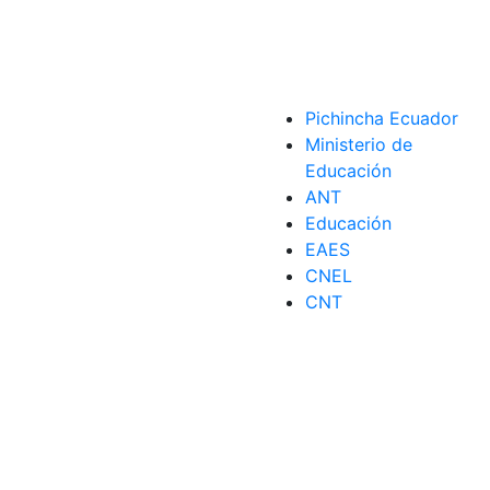
Pichincha Ecuador
Ministerio de
Educación
es
,
investigar
,
Pandora
,
Pandora Papers
,
Presidentes
ANT
Educación
entes
EAES
CNEL
CNT
,
Información
,
Pandora
,
Pandora Papers
,
Presidentes