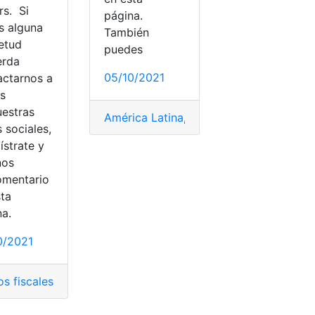
rs. Si
página.
s alguna
También
ietud
puedes
erda
05/10/2021
actarnos a
és
uestras
América Latina
,
Empresas
,
Investigación
 sociales,
ístrate y
nvestigaciónes
,
Pandora
,
Pandora Papers
,
Presidencia
,
Presid
nos
omentario
sta
na.
0/2021
os fiscales
,
Ecuador
,
Fraude Fiscal
,
Gobierno
,
Guillermo Lasso