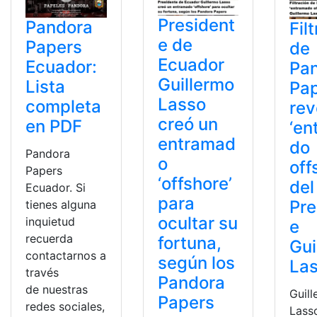
President
Pandora
Fil
e de
Papers
de
Ecuador
Ecuador:
Pa
Guillermo
Lista
Pa
Lasso
completa
rev
creó un
en PDF
‘en
entramad
do
Pandora
o
off
Papers
‘offshore’
del
Ecuador. Si
para
Pre
tienes alguna
ocultar su
inquietud
e
recuerda
fortuna,
Gui
contactarnos a
según los
La
través
Pandora
de nuestras
Guil
Papers
redes sociales,
Lass