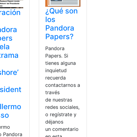
¿Qué son
tración
los
Pandora
ndora
Papers?
pers
ela
Pandora
trama
Papers. Si
tienes alguna
inquietud
shore’
recuerda
contactarnos a
sident
través
de nuestras
llermo
redes sociales,
sso
o regístrate y
déjanos
lermo
un comentario
o Pandora
en esta