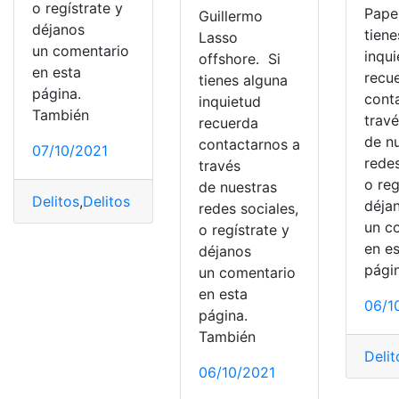
o regístrate y
Pape
Guillermo
déjanos
tiene
Lasso
un comentario
inqu
offshore. Si
en esta
recu
tienes alguna
página.
cont
inquietud
También
trav
recuerda
de n
contactarnos a
07/10/2021
redes
través
o reg
de nuestras
Delitos
,
Delitos fiscales
,
Ecuador
,
Fraude
,
Fraude Fiscal
,
I
déja
redes sociales,
un c
o regístrate y
en e
déjanos
pági
un comentario
en esta
06/1
página.
También
Delit
06/10/2021