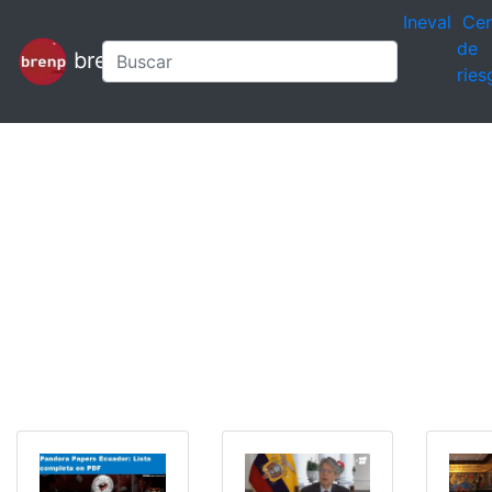
Ineval
Cen
de
brenp
ries