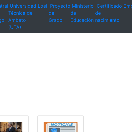
tral
Universidad
Loei
Proyecto
Ministerio
Certificado
Emp
Técnica de
de
de
de
go
Ambato
Grado
Educación
nacimiento
(UTA)