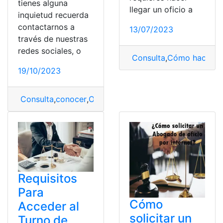
tienes alguna
llegar un oficio a
inquietud recuerda
contactarnos a
13/07/2023
través de nuestras
redes sociales, o
Consulta
,
Cómo hacer
,
F
19/10/2023
Consulta
,
conocer
,
Oficio
,
Trámite
Requisitos
Para
Cómo
Acceder al
solicitar un
Turno de