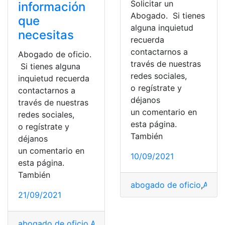
Solicitar un
información
Abogado. Si tienes
que
alguna inquietud
necesitas
recuerda
contactarnos a
Abogado de oficio.
través de nuestras
Si tienes alguna
redes sociales,
inquietud recuerda
o regístrate y
contactarnos a
déjanos
través de nuestras
un comentario en
redes sociales,
esta página.
o regístrate y
También
déjanos
un comentario en
10/09/2021
esta página.
También
abogado de oficio
,
Abog
21/09/2021
abogado de oficio
,
Abogados
,
Oferta de Trabajo
,
Oficio