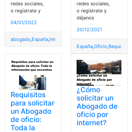
redes sociales,
redes sociales,
o regístrate y
o regístrate y
déjanos
04/01/2022
20/12/2021
abogado
,
España
,
Internet
,
Oficio
,
solicitud
España
,
Oficio
,
Requisitos
¿Cómo
Requisitos
solicitar un
para solicitar
Abogado de
un Abogado
oficio por
de oficio:
internet?
Toda la