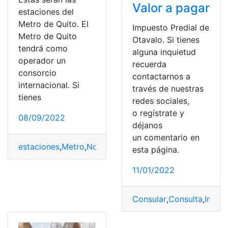
Valor a pagar
estaciones del
Metro de Quito. El
Impuesto Predial de
Metro de Quito
Otavalo. Si tienes
tendrá como
alguna inquietud
operador un
recuerda
consorcio
contactarnos a
internacional. Si
través de nuestras
tienes
redes sociales,
o regístrate y
08/09/2022
déjanos
un comentario en
estaciones
,
Metro
,
Norte
,
Quito
,
sur
esta página.
11/01/2022
Consular
,
Consulta
,
Impue