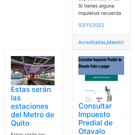
Si tienes alguna
inquietud recuerda
03/11/2022
Acreditadas
,
Maestrías
,
N
Estas serán
las
Consultar
estaciones
Impuesto
del Metro de
Predial de
Quito
Otavalo
Estas serán las