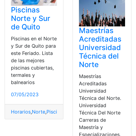
Piscinas
Norte y Sur
de Quito
Maestrías
Acreditadas
Piscinas en el Norte
y Sur de Quito para
Universidad
este Feriado. Lista
Técnica del
de las mejores
Norte
piscinas cubiertas,
termales y
Maestrías
balnearios
Acreditadas
Universidad
07/05/2023
Técnica del Norte.
Universidad
Horarios
,
Norte
,
Piscinas
,
Quito
,
sur
,
Sur de Quito
,
Ubicac
Técnica Del Norte
Carreras de
Maestría y
Especializaciones.