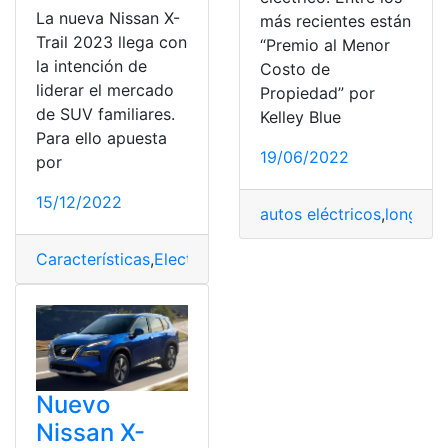
La nueva Nissan X-
más recientes están
Trail 2023 llega con
“Premio al Menor
la intención de
Costo de
liderar el mercado
Propiedad” por
de SUV familiares.
Kelley Blue
Para ello apuesta
19/06/2022
por
15/12/2022
autos eléctricos
,
longitud
Características
,
Electrificada
,
Familiar
,
Nissan
,
Nissan X T
Nuevo
Nissan X-