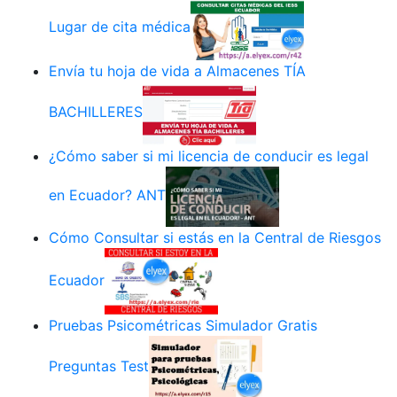
Lugar de cita médica
Envía tu hoja de vida a Almacenes TÍA
BACHILLERES
¿Cómo saber si mi licencia de conducir es legal
en Ecuador? ANT
Cómo Consultar si estás en la Central de Riesgos
Ecuador
Pruebas Psicométricas Simulador Gratis
Preguntas Test