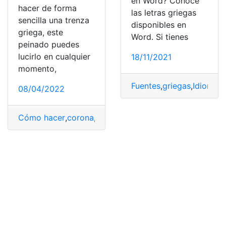
en Word? Conoce
hacer de forma
las letras griegas
sencilla una trenza
disponibles en
griega, este
Word. Si tienes
peinado puedes
lucirlo en cualquier
18/11/2021
momento,
Fuentes
,
griegas
,
Idiomas
,
08/04/2022
Cómo hacer
,
corona
,
griegas
,
Noticias
,
trenza
,
trenza co