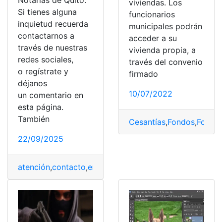
Notarias de Quito.
viviendas. Los
Si tienes alguna
funcionarios
inquietud recuerda
municipales podrán
contactarnos a
acceder a su
través de nuestras
vivienda propia, a
redes sociales,
través del convenio
o regístrate y
firmado
déjanos
10/07/2022
un comentario en
esta página.
También
Cesantías
,
Fondos
,
Fondos
22/09/2025
atención
,
contacto
,
emails
,
funcionarios
,
Notarias
,
Teléfo