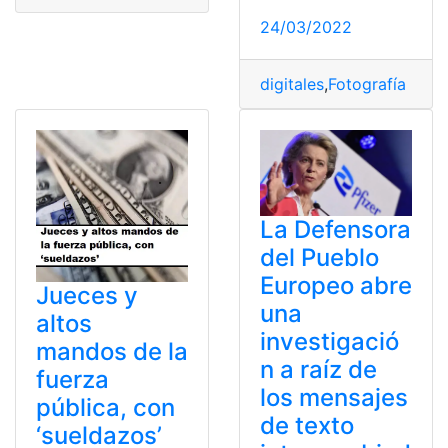
24/03/2022
digitales
,
Fotografía
,
func
La Defensora
del Pueblo
Europeo abre
Jueces y
una
altos
investigació
mandos de la
n a raíz de
fuerza
los mensajes
pública, con
de texto
‘sueldazos’