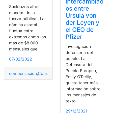
intercambiad
Sueldazos altos
os entre
mandos de la
Ursula von
fuerza pública. La
der Leyen y
nómina estatal
el CEO de
fluctúa entre
Pfizer
extremos como los
más de $8.000
Investigacion
mensuales que
defensoria del
pueblo. La
07/02/2022
Defensora del
Pueblo Europeo,
compensación
,
Consulta
,
Empleo en Ecuador
,
funcionar
Emily O’Reilly,
quiere tener más
información sobre
los mensajes de
texto
29/12/2021