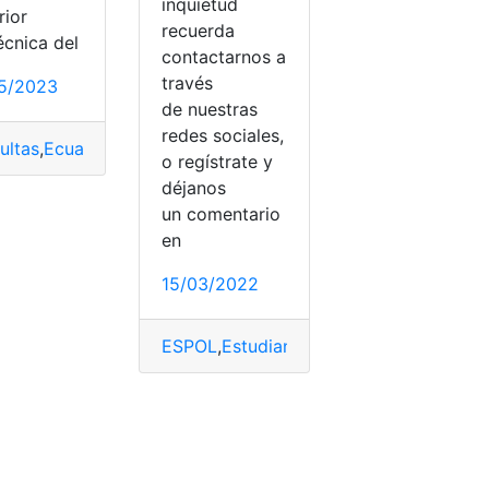
inquietud
rior
recuerda
écnica del
contactarnos a
ación
,
programa
,
Programa de Becas
,
Programas de Becas
través
5/2023
de nuestras
redes sociales,
ultas
,
Ecuador
,
ESPOL
o regístrate y
déjanos
un comentario
en
15/03/2022
bros
,
Matemáticas
,
Ministerio de Educación
,
top2
ESPOL
,
Estudiantes
,
Graduados
,
Línea
,
Ma