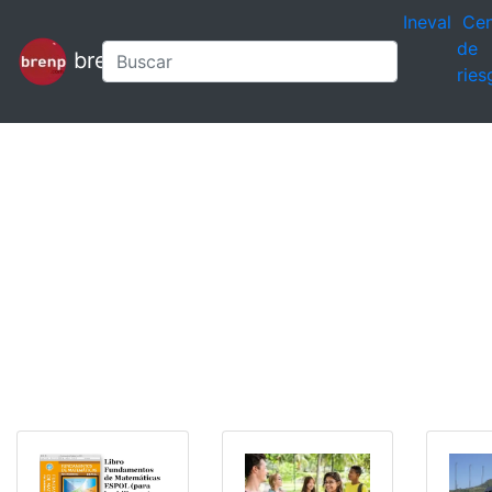
Ineval
Cen
de
brenp
ries