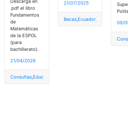
Descarga en
21/07/2025
Supe
.pdf el libro
Polit
Fundamentos
Becas
,
Ecuador
,
ESPOL
,
Inform
de
09/0
Matemáticas
de la ESPOL
Cons
(para
bachillerato).
21/04/2026
Consultas
,
Educación
,
ESPOL
,
Herramientas Ecuador
,
Li