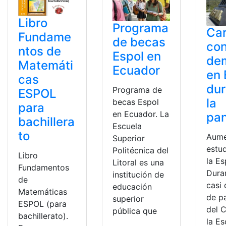
Libro
Programa
Car
Fundame
de becas
co
ntos de
Espol en
de
Matemáti
Ecuador
en 
cas
dur
Programa de
ESPOL
la
becas Espol
para
en Ecuador. La
pa
bachillera
Escuela
to
Aume
Superior
estu
Politécnica del
Libro
la Es
Litoral es una
Fundamentos
Dura
institución de
de
casi
educación
Matemáticas
de p
superior
ESPOL (para
del 
pública que
bachillerato).
la Es