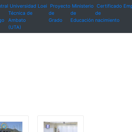
tral
Universidad
Loei
Proyecto
Ministerio
Certificado
Emp
Técnica de
de
de
de
go
Ambato
Grado
Educación
nacimiento
(UTA)