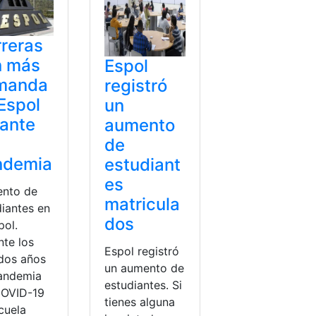
reras
n más
Espol
manda
registró
Espol
un
ante
aumento
de
ndemia
estudiant
es
nto de
matricula
diantes en
dos
pol.
nte los
Espol registró
 dos años
un aumento de
andemia
estudiantes. Si
COVID-19
tienes alguna
cuela