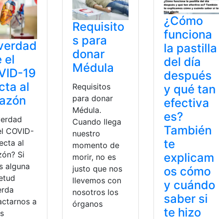
¿Cómo
Requisito
funciona
s para
verdad
la pastilla
donar
 el
del día
Médula
VID-19
después
cta al
Requisitos
y qué tan
razón
para donar
efectiva
Médula.
es?
verdad
Cuando llega
También
el COVID-
nuestro
te
ecta al
momento de
zón? Si
explicam
morir, no es
s alguna
justo que nos
os cómo
ietud
llevemos con
y cuándo
erda
nosotros los
saber si
actarnos a
órganos
te hizo
és