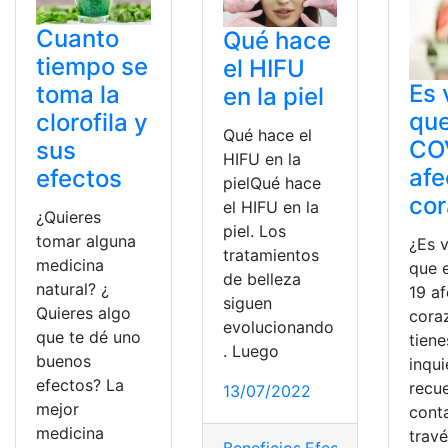
Cuanto
Qué hace
tiempo se
el HIFU
Es 
toma la
en la piel
que
clorofila y
Qué hace el
CO
sus
HIFU en la
afe
efectos
pielQué hace
co
el HIFU en la
¿Quieres
piel. Los
tomar alguna
¿Es 
tratamientos
medicina
que 
de belleza
natural? ¿
19 af
siguen
Quieres algo
cora
evolucionando
que te dé uno
tiene
. Luego
buenos
inqu
efectos? La
recu
13/07/2022
mejor
cont
medicina
trav