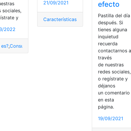
os
,
Hifu
,
Rostro
,
Tratamientos
21/09/2021
efecto
uestras
 sociales,
Pastilla del día
ístrate y
Características
,
Donar médula
,
Efectos 
después. Si
3/2022
tienes alguna
amentos
,
Medicinas
,
naturales
inquietud
recuerda
 es?
,
Consultas
,
COVID-19
,
Efectos secundarios
,
Enfermedad
contactarnos 
través
de nuestras
redes sociales,
o regístrate y
déjanos
un comentari
en esta
página.
19/09/2021