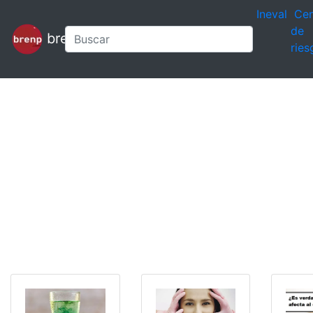
Ineval
Cen
de
brenp
ries