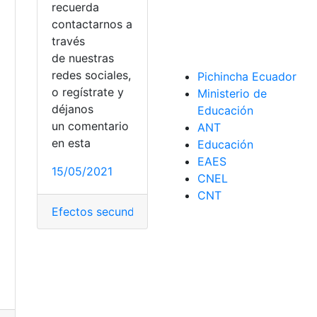
recuerda
contactarnos a
través
secundarios
,
personas aptas
,
Requisitos
de nuestras
redes sociales,
Pichincha Ecuador
o regístrate y
Ministerio de
déjanos
Educación
es
,
Salud
a
un comentario
ANT
en esta
Educación
EAES
15/05/2021
CNEL
CNT
Efectos secundarios
,
Fiebre
,
Resultados
,
Suministr
o