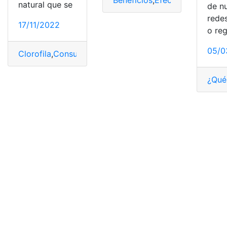
Beneficios
,
Efectos secundari
natural que se
de n
redes
17/11/2022
o reg
05/0
Clorofila
,
Consumo
,
efectos
,
Efectos secundarios
,
Medic
¿Qué