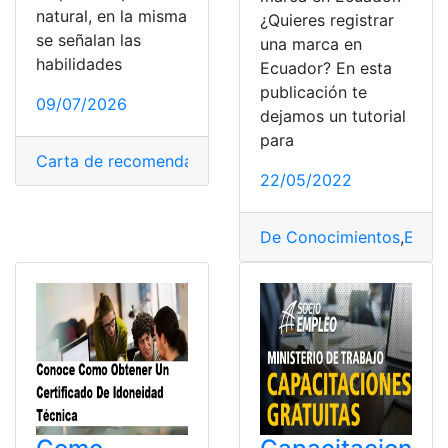
natural, en la misma
¿Quieres registrar
se señalan las
una marca en
habilidades
Ecuador? En esta
publicación te
09/07/2026
dejamos un tutorial
para
Carta de recomendación
,
Cartas
,
Datos
,
Datos persona
22/05/2022
De Conocimientos
,
Ecua