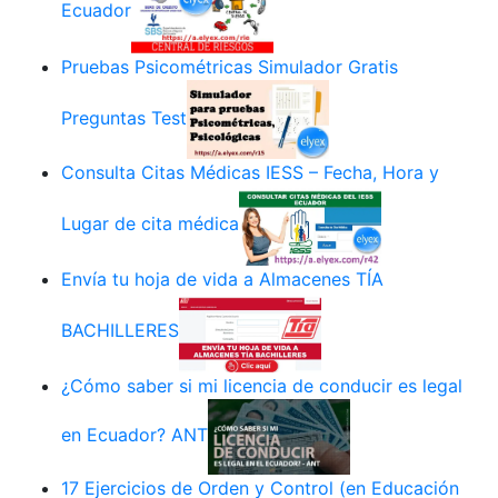
Ecuador
Pruebas Psicométricas Simulador Gratis
Preguntas Test
Consulta Citas Médicas IESS – Fecha, Hora y
Lugar de cita médica
Envía tu hoja de vida a Almacenes TÍA
BACHILLERES
¿Cómo saber si mi licencia de conducir es legal
en Ecuador? ANT
17 Ejercicios de Orden y Control (en Educación