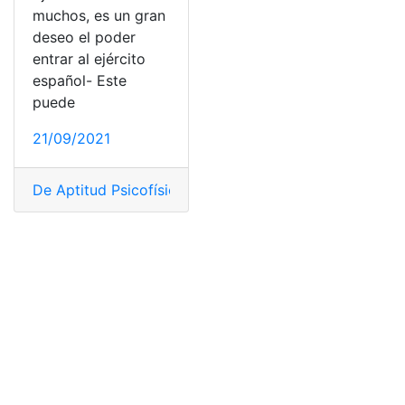
muchos, es un gran
deseo el poder
entrar al ejército
español- Este
puede
21/09/2021
De Aptitud Psicofísica
,
De Conocimientos
,
Ejército
,
Norm