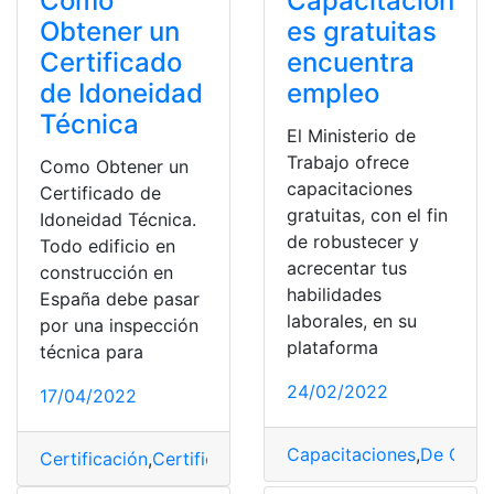
Como
Capacitacion
Obtener un
es gratuitas
Certificado
encuentra
de Idoneidad
empleo
Técnica
El Ministerio de
Trabajo ofrece
Como Obtener un
capacitaciones
Certificado de
gratuitas, con el fin
Idoneidad Técnica.
de robustecer y
Todo edificio en
acrecentar tus
construcción en
habilidades
España debe pasar
laborales, en su
por una inspección
plataforma
técnica para
24/02/2022
17/04/2022
Capacitaciones
,
De Cono
Certificación
,
Certificados
,
De Conocimientos
,
España
,
i