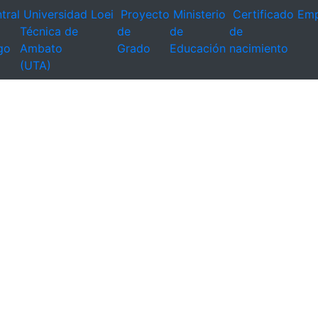
tral
Universidad
Loei
Proyecto
Ministerio
Certificado
Emp
Técnica de
de
de
de
go
Ambato
Grado
Educación
nacimiento
(UTA)