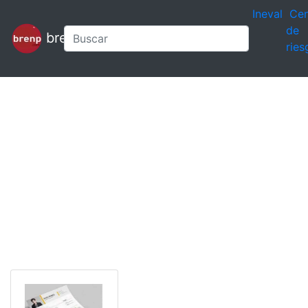
Ineval
Cen
de
brenp
ries