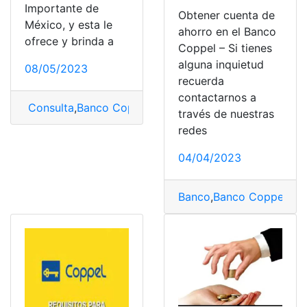
Importante de
Obtener cuenta de
México, y esta le
ahorro en el Banco
ofrece y brinda a
Coppel – Si tienes
alguna inquietud
08/05/2023
recuerda
contactarnos a
Consulta
,
Banco Coppel
,
Coppel
,
Estado de Cuenta Af
través de nuestras
redes
04/04/2023
Banco
,
Banco Coppel
,
Co