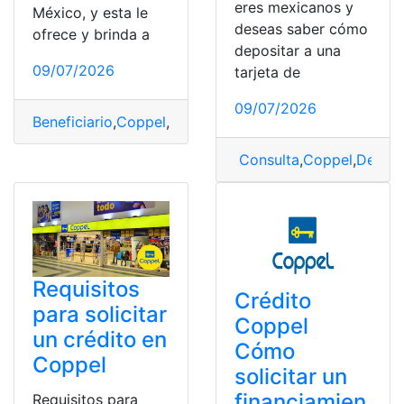
eres mexicanos y
México, y esta le
deseas saber cómo
ofrece y brinda a
depositar a una
09/07/2026
tarjeta de
09/07/2026
Beneficiario
,
Coppel
,
crédito
,
Prestamos
,
tarjeta
Consulta
,
Coppel
,
Deposi
Requisitos
Crédito
para solicitar
Coppel
un crédito en
Cómo
Coppel
solicitar un
financiamien
Requisitos para