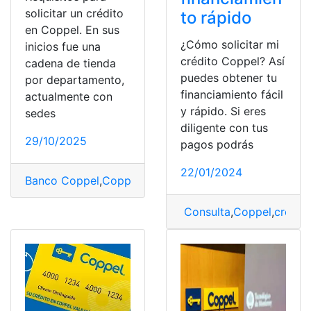
solicitar un crédito
to rápido
en Coppel. En sus
¿Cómo solicitar mi
inicios fue una
crédito Coppel? Así
cadena de tienda
puedes obtener tu
por departamento,
financiamiento fácil
actualmente con
y rápido. Si eres
sedes
diligente con tus
29/10/2025
pagos podrás
22/01/2024
Banco Coppel
,
Coppel
,
crédito
,
Requisitos
,
Solicitar
,
Solic
Consulta
,
Coppel
,
crédit