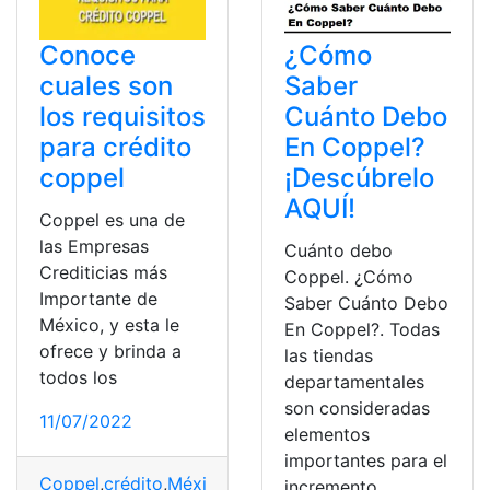
Conoce
¿Cómo
cuales son
Saber
los requisitos
Cuánto Debo
para crédito
En Coppel?
coppel
¡Descúbrelo
AQUÍ!
Coppel es una de
las Empresas
Cuánto debo
Crediticias más
Coppel. ¿Cómo
Importante de
Saber Cuánto Debo
México, y esta le
En Coppel?. Todas
ofrece y brinda a
las tiendas
todos los
departamentales
son consideradas
11/07/2022
elementos
importantes para el
Coppel
,
crédito
,
México
,
Requisitos
,
tarjeta
,
Ventajas
incremento