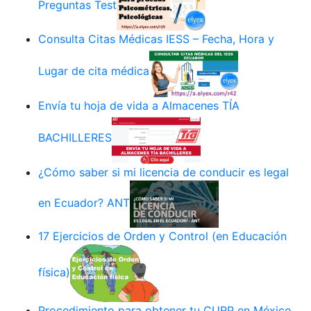
Preguntas Test
Consulta Citas Médicas IESS – Fecha, Hora y
Lugar de cita médica
Envía tu hoja de vida a Almacenes TÍA
BACHILLERES
¿Cómo saber si mi licencia de conducir es legal
en Ecuador? ANT
17 Ejercicios de Orden y Control (en Educación
física)
Procedimiento para obtener tu CURP en México