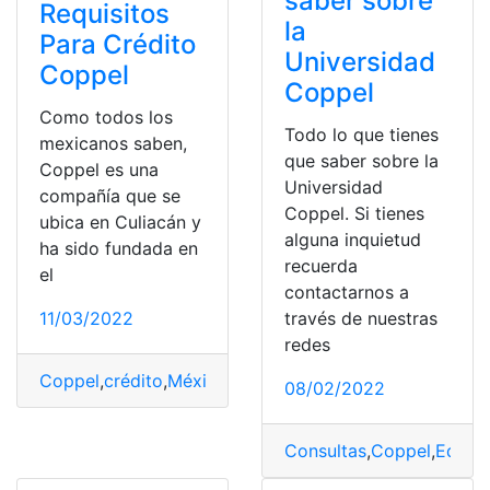
saber sobre
Requisitos
la
Para Crédito
Universidad
Coppel
Coppel
Como todos los
Todo lo que tienes
mexicanos saben,
que saber sobre la
Coppel es una
Universidad
compañía que se
Coppel. Si tienes
ubica en Culiacán y
alguna inquietud
ha sido fundada en
recuerda
el
contactarnos a
través de nuestras
11/03/2022
redes
Coppel
,
crédito
,
México
,
Requisitos
,
sucursales
,
Tarjetas
08/02/2022
Consultas
,
Coppel
,
Educac