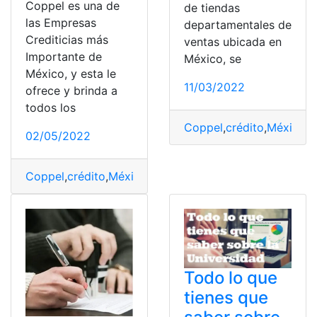
Coppel es una de
de tiendas
las Empresas
departamentales de
Crediticias más
ventas ubicada en
Importante de
México, se
México, y esta le
11/03/2022
ofrece y brinda a
todos los
Coppel
,
crédito
,
México
,
R
02/05/2022
Coppel
,
crédito
,
México
,
Requisitos
,
Servicios
Todo lo que
tienes que