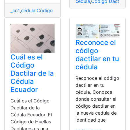
cédula
,
Código Dactilar
,
E
_cc1
,
cédula
,
Código Dactilar
,
consultar
,
Ecuador
,
top2
Reconoce el
código
Cuál es el
dactilar en tu
Código
cédula
Dactilar de la
Reconoce el código
Cédula
dactilar en tu
Ecuador
cédula. Conozca
donde consultar el
Cuál es el Código
código dactilar en
Dactilar de la
la nueva cedula de
Cédula Ecuador. El
identidad que
Código de Huellas
Dactilares es una