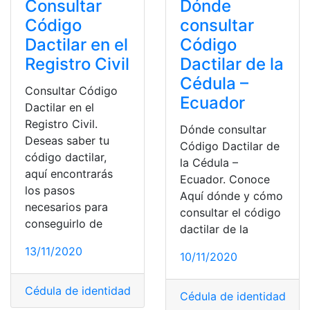
Dónde
Consultar
consultar
Código
Código
Dactilar en el
Dactilar de la
Registro Civil
Cédula –
Consultar Código
Ecuador
Dactilar en el
Registro Civil.
Dónde consultar
Deseas saber tu
Código Dactilar de
código dactilar,
la Cédula –
aquí encontrarás
Ecuador. Conoce
los pasos
Aquí dónde y cómo
necesarios para
consultar el código
conseguirlo de
dactilar de la
13/11/2020
10/11/2020
Cédula de identidad
,
Código Dactilar
,
Consultas
,
Ecuad
Cédula de identidad
,
Cód