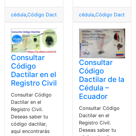
cédula
,
Código Dactilar
,
consultar
,
Ecuador
,
top2
cédula
,
Código Dactilar
,
c
Consultar
Consultar
Código
Código
Dactilar en el
Dactilar de la
Registro Civil
Cédula –
Consultar Código
Ecuador
Dactilar en el
Consultar Código
Registro Civil.
Dactilar en el
Deseas saber tu
Registro Civil.
código dactilar,
Deseas saber tu
aquí encontrarás