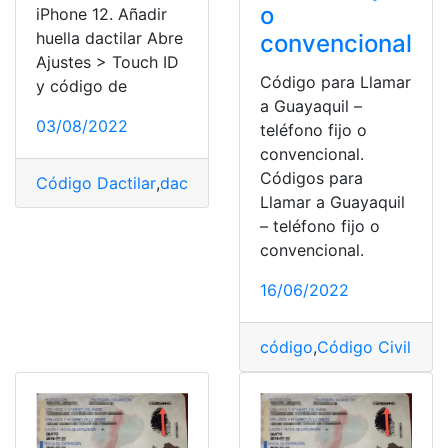
o
iPhone 12. Añadir
huella dactilar Abre
convencional
Ajustes > Touch ID
Código para Llamar
y código de
a Guayaquil –
03/08/2022
teléfono fijo o
convencional.
Códigos para
Código Dactilar
,
dactilares
,
huella
,
Instrucciones
,
Iphone
,
Llamar a Guayaquil
– teléfono fijo o
convencional.
16/06/2022
código
,
Código Civil
,
Códi