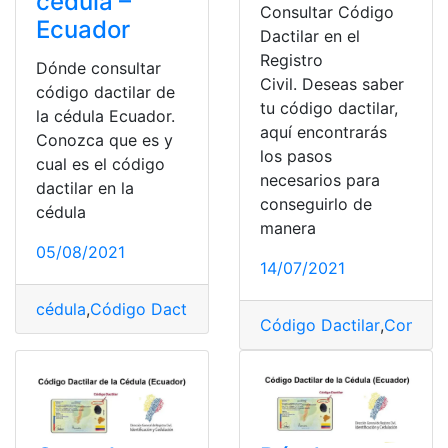
cédula –
Consultar Código
Ecuador
Dactilar en el
Registro
Dónde consultar
Civil. Deseas saber
código dactilar de
tu código dactilar,
la cédula Ecuador.
aquí encontrarás
Conozca que es y
los pasos
cual es el código
necesarios para
dactilar en la
conseguirlo de
cédula
manera
05/08/2021
14/07/2021
cédula
,
Código Dactilar
,
Consulta online
,
Registro Civil
,
Código Dactilar
,
Consult