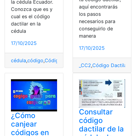
la cédula Ecuador.
aquí encontrarás
Conozca que es y
los pasos
cual es el código
necesarios para
dactilar en la
conseguirlo de
cédula
manera
17/10/2025
17/10/2025
cédula
,
código
,
Código Dactilar
,
Ecuador
,
Ecuador
,
Infor
_CC2
,
Código Dactilar
,
Co
Consultar
¿Cómo
código
canjear
dactilar de la
códigos en