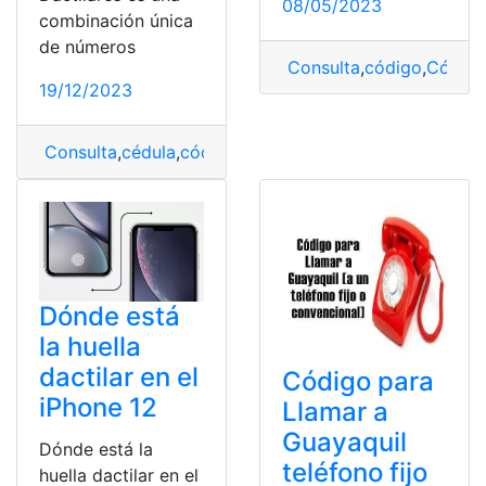
08/05/2023
combinación única
de números
Consulta
,
código
,
Código
19/12/2023
Consulta
,
cédula
,
código
,
Código Dactilar
Dónde está
la huella
dactilar en el
Código para
iPhone 12
Llamar a
Guayaquil
Dónde está la
teléfono fijo
huella dactilar en el