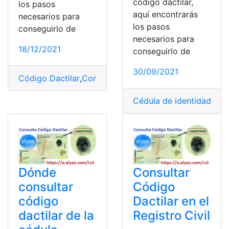
código dactilar,
los pasos
aquí encontrarás
necesarios para
los pasos
conseguirlo de
necesarios para
18/12/2021
conseguirlo de
30/09/2021
Código Dactilar
,
Consulta
,
Registro Civil
,
Servicios
Cédula de identidad
,
Cód
Dónde
Consultar
consultar
Código
código
Dactilar en el
dactilar de la
Registro Civil