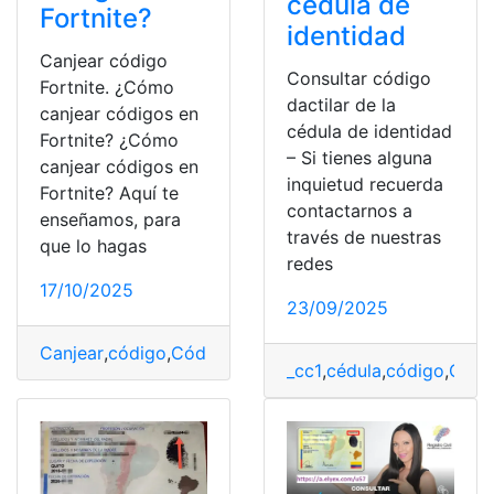
cédula de
Fortnite?
identidad
Canjear código
Consultar código
Fortnite. ¿Cómo
dactilar de la
canjear códigos en
cédula de identidad
Fortnite? ¿Cómo
– Si tienes alguna
canjear códigos en
inquietud recuerda
Fortnite? Aquí te
contactarnos a
enseñamos, para
través de nuestras
que lo hagas
redes
17/10/2025
23/09/2025
Canjear
,
código
,
Código Civil
,
Código Dactilar
,
Código de
_cc1
,
cédula
,
código
,
Códig