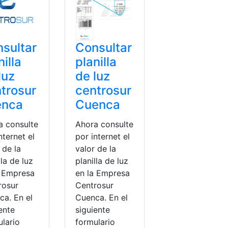
sultar
Consultar
nilla
planilla
luz
de luz
trosur
centrosur
enca
Cuenca
a consulte
Ahora consulte
nternet el
por internet el
 de la
valor de la
lla de luz
planilla de luz
a Empresa
en la Empresa
rosur
Centrosur
ca. En el
Cuenca. En el
ente
siguiente
ulario
formulario