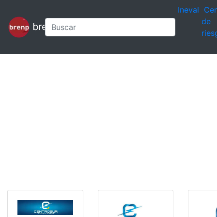
Ineval
Cen
de
brenp
ries