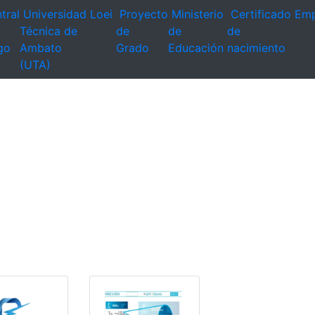
tral
Universidad
Loei
Proyecto
Ministerio
Certificado
Emp
Técnica de
de
de
de
go
Ambato
Grado
Educación
nacimiento
(UTA)