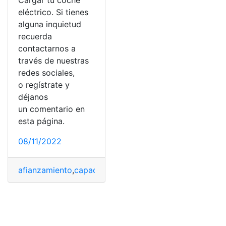
Cargar tu coche
eléctrico. Si tienes
alguna inquietud
recuerda
contactarnos a
través de nuestras
redes sociales,
o regístrate y
déjanos
un comentario en
esta página.
08/11/2022
afianzamiento
,
capacidades
,
Cargar
,
Eléctrico
,
España
,
g