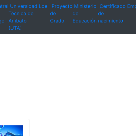
tral
Universidad
Loei
Proyecto
Ministerio
Certificado
Emp
Técnica de
de
de
de
go
Ambato
Grado
Educación
nacimiento
(UTA)