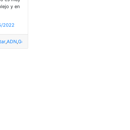
lejo y en
5/2022
tar
,
ADN
,
Genética
,
Noticias
,
Pruebas
,
Reconocimientos
aje
,
Universidad de Cuenca
,
universidades