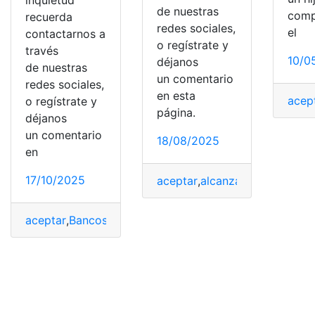
de nuestras
comp
recuerda
redes sociales,
el
contactarnos a
o regístrate y
través
10/0
déjanos
de nuestras
un comentario
redes sociales,
en esta
acep
o regístrate y
página.
déjanos
un comentario
18/08/2025
en
17/10/2025
aceptar
,
alcanzar
,
carrera
,
punt
aceptar
,
Bancos
,
EEUU
,
número
,
Transacciones
,
Zelle