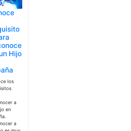
noce
uisito
ara
conoce
 un Hijo
paña
ce los
isitos
nocer a
jo en
ña.
nocer a
ijo es muy