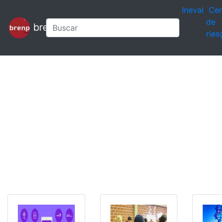
Ineval
Cen
de
brenp
ries