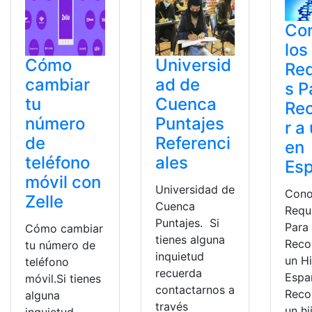
Co
los
Cómo
Universid
Req
cambiar
ad de
s P
tu
Cuenca
Re
número
Puntajes
r a
de
Referenci
en
teléfono
ales
Es
móvil con
Universidad de
Cono
Zelle
Cuenca
Requ
Puntajes. Si
Para
Cómo cambiar
tienes alguna
Reco
tu número de
inquietud
un Hi
teléfono
recuerda
Espa
móvil.Si tienes
contactarnos a
Reco
alguna
través
un h
inquietud