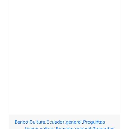
Banco
,
Cultura
,
Ecuador
,
general
,
Preguntas
banco
,
cultura
,
Ecuador
,
general
,
Preguntas