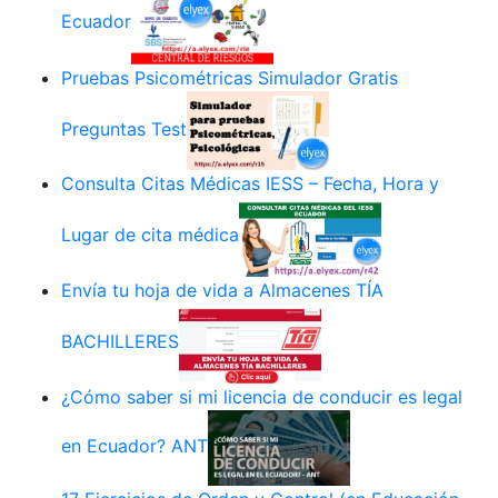
Ecuador
Pruebas Psicométricas Simulador Gratis
Preguntas Test
Consulta Citas Médicas IESS – Fecha, Hora y
Lugar de cita médica
Envía tu hoja de vida a Almacenes TÍA
BACHILLERES
¿Cómo saber si mi licencia de conducir es legal
en Ecuador? ANT