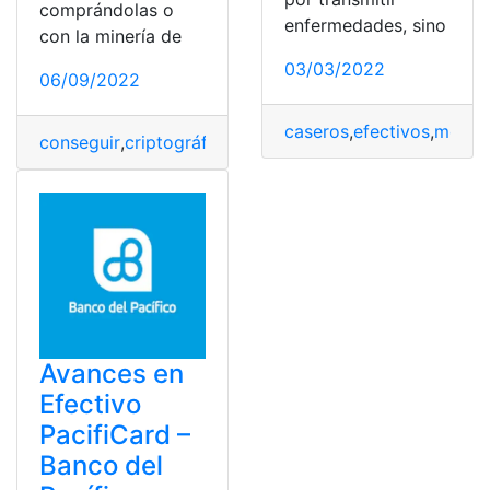
comprándolas o
enfermedades, sino
con la minería de
03/03/2022
06/09/2022
caseros
,
efectivos
,
mosqu
conseguir
,
criptográfico
,
Criptomonedas
,
efectivos
,
mét
Avances en
Efectivo
PacifiCard –
Banco del