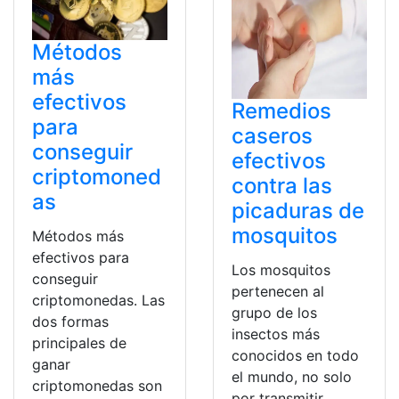
Métodos
más
efectivos
Remedios
para
caseros
conseguir
efectivos
criptomoned
contra las
as
picaduras de
mosquitos
Métodos más
efectivos para
Los mosquitos
conseguir
pertenecen al
criptomonedas. Las
grupo de los
dos formas
insectos más
principales de
conocidos en todo
ganar
el mundo, no solo
criptomonedas son
por transmitir