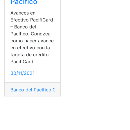
Pacífico
Avances en
Efectivo PacifiCard
– Banco del
Pacífico. Conozca
como hacer avance
en efectivo con la
tarjeta de crédito
PacifiCard
30/11/2021
Banco del Pacífico
,
Consulta
,
Consulta online
,
efectivo
,
P