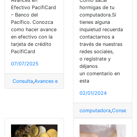
Avances en
Cómo sacar
Efectivo PacifiCard
hormigas de tu
– Banco del
computadora.Si
Pacífico. Conozca
tienes alguna
como hacer avance
inquietud recuerda
en efectivo con la
contactarnos a
tarjeta de crédito
través de nuestras
PacifiCard
redes sociales,
o regístrate y
07/07/2025
déjanos
un comentario en
esta
Consulta
,
Avances en efectivo
,
Banco
,
Banco del Pacífi
02/01/2024
computadora
,
Consejos
,
d