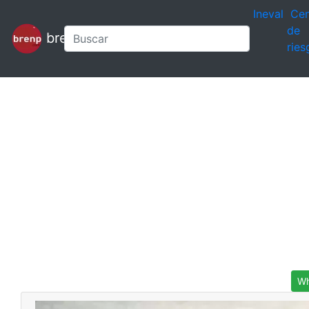
Ineval
Cen
de
brenp
ries
Wh