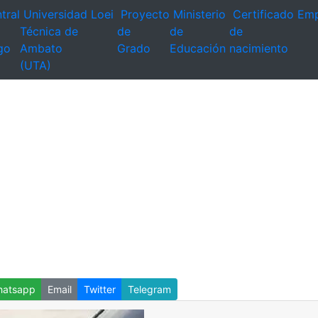
tral
Universidad
Loei
Proyecto
Ministerio
Certificado
Emp
Técnica de
de
de
de
go
Ambato
Grado
Educación
nacimiento
(UTA)
atsapp
Email
Twitter
Telegram