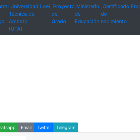
tral
Universidad
Loei
Proyecto
Ministerio
Certificado
Emp
Técnica de
de
de
de
go
Ambato
Grado
Educación
nacimiento
(UTA)
atsapp
Email
Twitter
Telegram