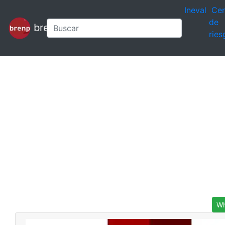
Ineval
Cen
de
brenp
ries
Wh