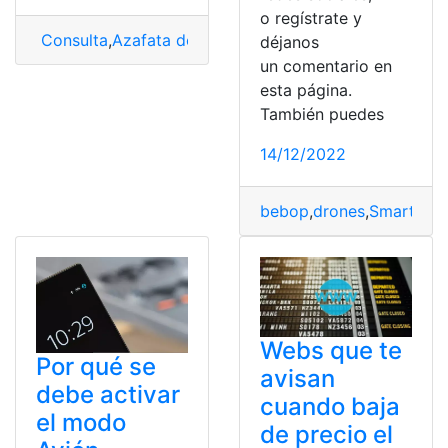
o regístrate y
Consulta
,
Azafata de vuelo en Colombia
,
Requisitos pa
déjanos
un comentario en
esta página.
También puedes
14/12/2022
bebop
,
drones
,
Smartpho
Webs que te
Por qué se
avisan
debe activar
cuando baja
el modo
de precio el