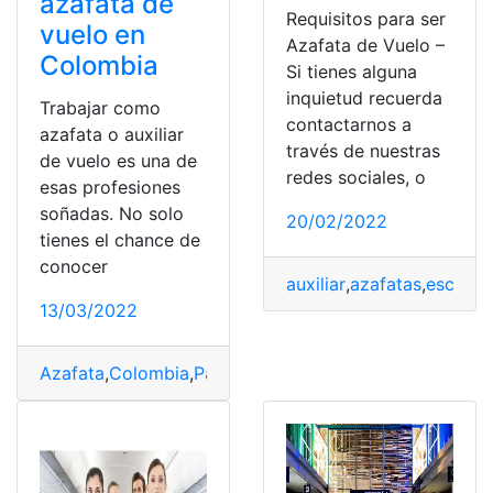
azafata de
Requisitos para ser
vuelo en
Azafata de Vuelo –
Colombia
Si tienes alguna
inquietud recuerda
Trabajar como
contactarnos a
azafata o auxiliar
través de nuestras
de vuelo es una de
redes sociales, o
esas profesiones
soñadas. No solo
20/02/2022
tienes el chance de
conocer
auxiliar
,
azafatas
,
escuela
13/03/2022
Azafata
,
Colombia
,
Pasajeros
,
Requisitos
,
Vuelos