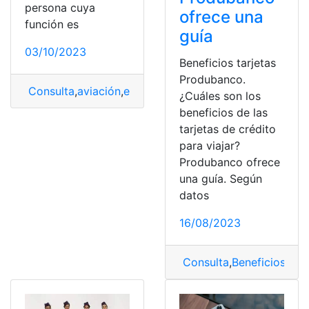
persona cuya
ofrece una
función es
guía
03/10/2023
Beneficios tarjetas
Produbanco.
Consulta
,
aviación
,
estudiar
,
Requisitos
¿Cuáles son los
beneficios de las
tarjetas de crédito
para viajar?
Produbanco ofrece
una guía. Según
datos
16/08/2023
Consulta
,
Beneficios
,
Tarj