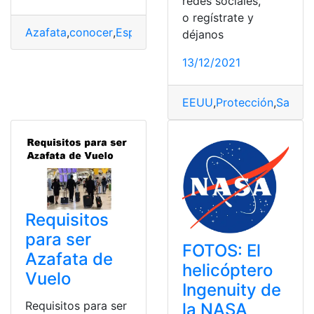
redes sociales,
o regístrate y
Azafata
,
conocer
,
España
,
Requisitos
,
Vuelos
déjanos
13/12/2021
EEUU
,
Protección
,
Salud
,
T
Requisitos
para ser
FOTOS: El
Azafata de
helicóptero
Vuelo
Ingenuity de
Requisitos para ser
la NASA