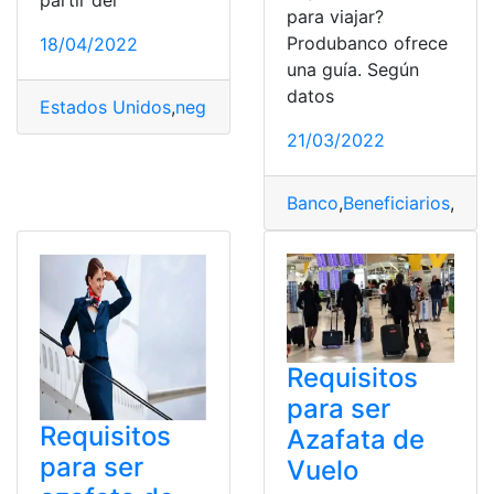
partir del
para viajar?
Produbanco ofrece
18/04/2022
una guía. Según
datos
Estados Unidos
,
negativos
,
test
,
Viajar
,
vuelo
21/03/2022
Banco
,
Beneficiarios
,
guía
Requisitos
para ser
Requisitos
Azafata de
para ser
Vuelo