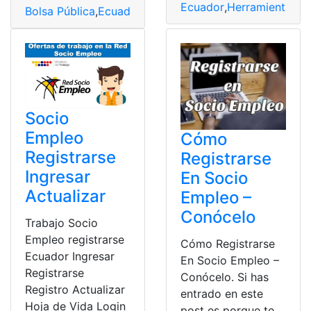
Ecuador
,
Herramientas E
Bolsa Pública
,
Ecuador
,
Herramientas Ecuador
,
Socio E
Socio
Empleo
Cómo
Registrarse
Registrarse
Ingresar
En Socio
Actualizar
Empleo –
Conócelo
Trabajo Socio
Empleo registrarse
Cómo Registrarse
Ecuador Ingresar
En Socio Empleo –
Registrarse
Conócelo. Si has
Registro Actualizar
entrado en este
Hoja de Vida Login
post es porque te