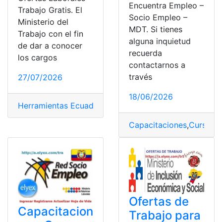
Encuentra Empleo –
Trabajo Gratis. El
Socio Empleo –
Ministerio del
MDT. Si tienes
Trabajo con el fin
alguna inquietud
de dar a conocer
recuerda
los cargos
contactarnos a
través
27/07/2026
18/06/2026
Herramientas Ecuador
,
Ministerio de trabajo
,
Ofertas d
Capacitaciones
,
Cursos
,
G
Ofertas de
Capacitacion
Trabajo para