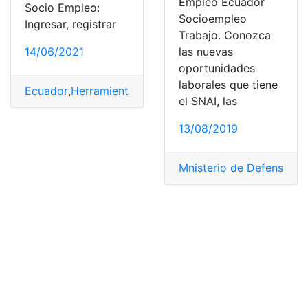
Empleo Ecuador
Socio Empleo:
Socioempleo
Ingresar, registrar
Trabajo. Conozca
14/06/2021
las nuevas
oportunidades
laborales que tiene
Ecuador
,
Herramientas Ecuador
,
Socio Empleo
,
top1
,
to
el SNAI, las
13/08/2019
Mnisterio de Defensa
,
So