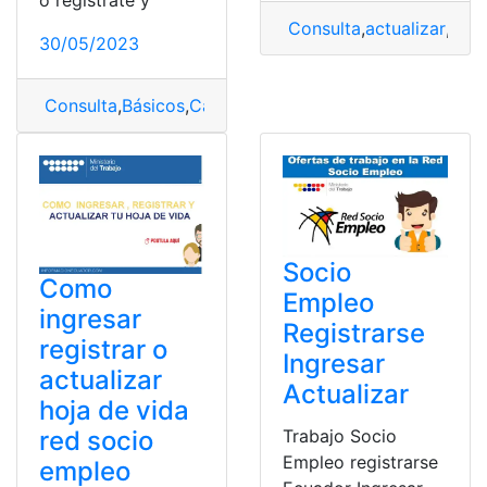
o regístrate y
Consulta
,
actualizar
,
Hoja
30/05/2023
Consulta
,
Básicos
,
Capacitación
,
Primeros Auxilios
,
soci
Socio
Como
Empleo
ingresar
Registrarse
registrar o
Ingresar
actualizar
Actualizar
hoja de vida
red socio
Trabajo Socio
Empleo registrarse
empleo