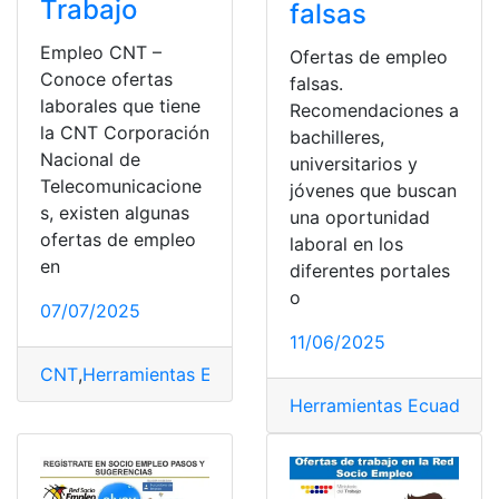
Trabajo
falsas
Empleo CNT –
Ofertas de empleo
Conoce ofertas
falsas.
laborales que tiene
Recomendaciones a
la CNT Corporación
bachilleres,
Nacional de
universitarios y
Telecomunicacione
jóvenes que buscan
s, existen algunas
una oportunidad
ofertas de empleo
laboral en los
en
diferentes portales
o
07/07/2025
11/06/2025
CNT
,
Herramientas Ecuador
,
Socio Empleo
,
top1
,
top2
,
T
Herramientas Ecuador
,
S