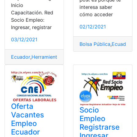
Inicio
interesa saber
Capacitación. Red
cómo acceder
Socio Empleo:
02/12/2021
Ingresar, registrar
03/12/2021
Bolsa Pública
,
Ecuador
,
E
Ecuador
,
Herramientas Ecuador
,
sistema
,
Sistema de co
Oferta
Socio
Vacantes
Empleo
Empleo
Registrarse
Ecuador
Ingresar