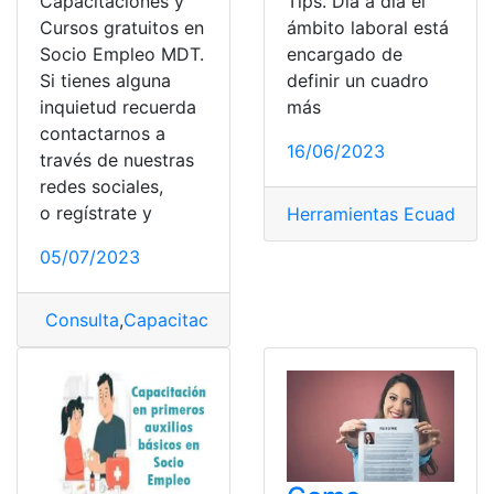
Tips. Día a día el
Capacitaciones y
ámbito laboral está
Cursos gratuitos en
encargado de
Socio Empleo MDT.
definir un cuadro
Si tienes alguna
más
inquietud recuerda
contactarnos a
16/06/2023
través de nuestras
redes sociales,
o regístrate y
Herramientas Ecuador
,
S
05/07/2023
Consulta
,
Capacitaciones
,
Cursos
,
Cursos gratuitos
,
gra