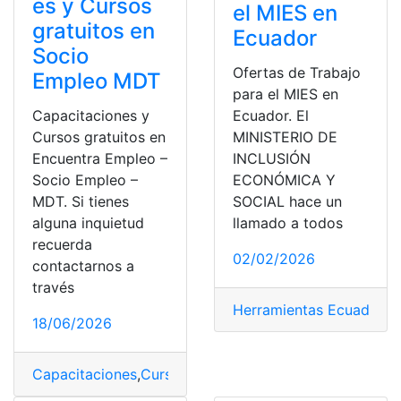
es y Cursos
el MIES en
gratuitos en
Ecuador
Socio
Ofertas de Trabajo
Empleo MDT
para el MIES en
Ecuador. El
Capacitaciones y
MINISTERIO DE
Cursos gratuitos en
INCLUSIÓN
Encuentra Empleo –
ECONÓMICA Y
Socio Empleo –
SOCIAL hace un
MDT. Si tienes
llamado a todos
alguna inquietud
recuerda
02/02/2026
contactarnos a
través
Herramientas Ecuador
,
m
18/06/2026
Capacitaciones
,
Cursos
,
Gratis
,
Socio Empleo