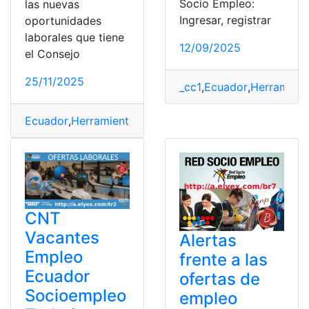
Socio Empleo:
las nuevas
Ingresar, registrar
oportunidades
laborales que tiene
12/09/2025
el Consejo
25/11/2025
_cc1
,
Ecuador
,
Herramient
Ecuador
,
Herramientas Ecuador
,
Socio Empleo
,
top1
,
to
CNT
Vacantes
Alertas
Empleo
frente a las
Ecuador
ofertas de
Socioempleo
empleo