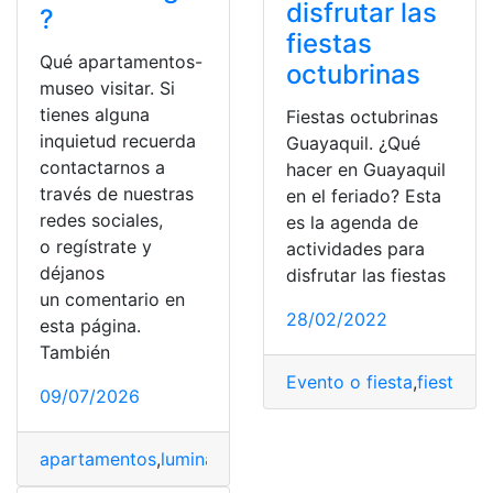
disfrutar las
?
fiestas
Qué apartamentos-
octubrinas
museo visitar. Si
tienes alguna
Fiestas octubrinas
inquietud recuerda
Guayaquil. ¿Qué
contactarnos a
hacer en Guayaquil
través de nuestras
en el feriado? Esta
redes sociales,
es la agenda de
o regístrate y
actividades para
déjanos
disfrutar las fiestas
un comentario en
28/02/2022
esta página.
También
Evento o fiesta
,
fiestas t
09/07/2026
apartamentos
,
luminaria
,
Museos
,
Petersburgo
,
refugios