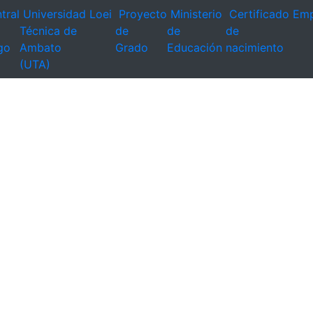
tral
Universidad
Loei
Proyecto
Ministerio
Certificado
Emp
Técnica de
de
de
de
go
Ambato
Grado
Educación
nacimiento
(UTA)