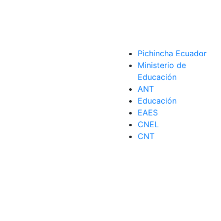
Pichincha Ecuador
Ministerio de
Educación
ANT
Educación
EAES
CNEL
CNT
co
,
Motociclista
,
Motos
,
Renovar Licencias
,
Requisitos
,
Trámite