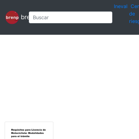
Ineval
Cen
de
brenp
ries