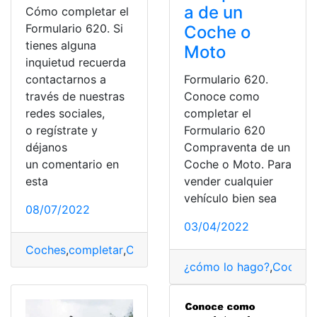
a de un
Cómo completar el
Formulario 620. Si
Coche o
tienes alguna
Moto
inquietud recuerda
Formulario 620.
contactarnos a
Conoce como
través de nuestras
completar el
redes sociales,
Formulario 620
o regístrate y
Compraventa de un
déjanos
Coche o Moto. Para
un comentario en
vender cualquier
esta
vehículo bien sea
08/07/2022
03/04/2022
Coches
,
completar
,
Compraventa
,
conocer
,
España
,
Form
¿cómo lo hago?
,
Coches
,