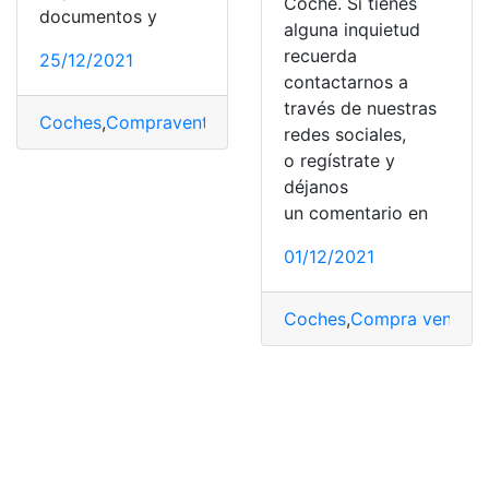
Coche. Si tienes
documentos y
alguna inquietud
recuerda
25/12/2021
contactarnos a
través de nuestras
Coches
,
Compraventa
,
España
,
Formulario 620
,
Moto
redes sociales,
o regístrate y
déjanos
un comentario en
01/12/2021
Coches
,
Compra venta
,
d