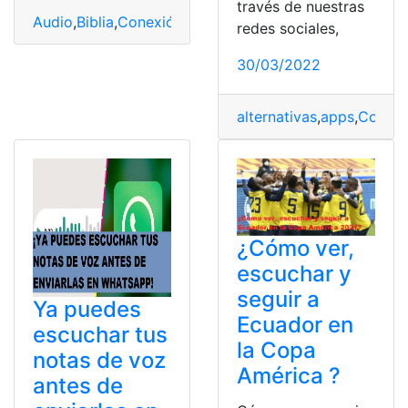
través de nuestras
Audio
,
Biblia
,
Conexión
,
escuchar
,
Línea
redes sociales,
30/03/2022
alternativas
,
apps
,
Consul
¿Cómo ver,
escuchar y
seguir a
Ya puedes
Ecuador en
escuchar tus
la Copa
notas de voz
América ?
antes de