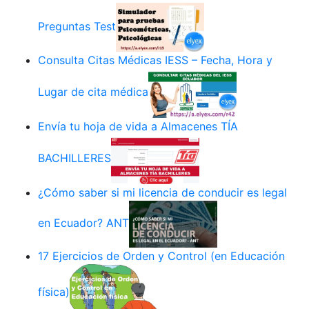
Preguntas Test
Consulta Citas Médicas IESS – Fecha, Hora y
Lugar de cita médica
Envía tu hoja de vida a Almacenes TÍA
BACHILLERES
¿Cómo saber si mi licencia de conducir es legal
en Ecuador? ANT
17 Ejercicios de Orden y Control (en Educación
física)