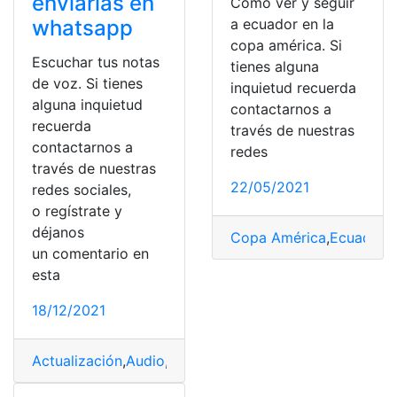
enviarlas en
Cómo ver y seguir
whatsapp
a ecuador en la
copa américa. Si
Escuchar tus notas
tienes alguna
de voz. Si tienes
inquietud recuerda
alguna inquietud
contactarnos a
recuerda
través de nuestras
contactarnos a
redes
través de nuestras
22/05/2021
redes sociales,
o regístrate y
déjanos
Copa América
,
Ecuador
,
E
un comentario en
esta
18/12/2021
Actualización
,
Audio
,
Audios
,
Comunicación
,
enviar
,
Grab