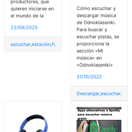
productores, que
Cómo escuchar y
quieren iniciarse en
descargar música
el mundo de la
de Odnoklassniki.
22/09/2025
Para buscar y
escuchar pistas, se
proporciona la
escuchar
,
estación
,
funciona
,
Más escuchadas
,
México
,
R
sección «Mi
música» en
«Odnoklassniki»
31/10/2022
Descargar
,
escuchar
,
Lími