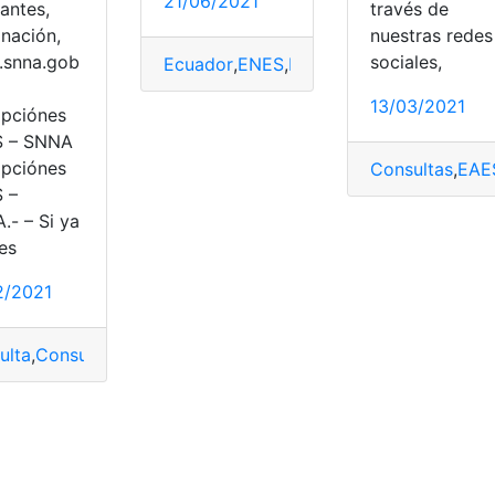
21/06/2021
antes,
través de
nación,
nuestras redes
snna.gob
sociales,
Ecuador
,
ENES
,
Examen
,
examen senecyt
13/03/2021
ipciónes
 – SNNA
ipciónes
Consultas
,
EAE
 –
.- – Si ya
es
2/2021
ulta
,
Consulta online
,
ENES
,
inscripción
,
SNNA