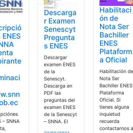
Habilitaci
Descarga
ón de
r Examen
Nota Ser
cripció
Senescyt
Bachiller
s ENES
Pregunta
ENES
SNNA
s ENES
Plataform
enta
Descargar
a Oficial
irante
examen ENES
Habilitación d
de la
minaci
Nota Ser
Senescyt.
Bachiller ENES
Descarga en
Plataforma
w.snn
PDF las
Oficial. Si
preguntas del
ob.ec
tienes alguna
examen ENES
ipciónes
inquietud
de la Senescyt
 – SNNA
recuerda
– SNNA. El
ta,
contactarnos 