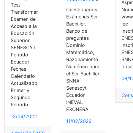
Aspir
Test
Nomi
Cuestionarios
Transformar
www.
Exámenes Ser
Examen de
.ec
Bachiller.
Acceso a la
Inscr
Banco de
Educación
ENES
preguntas
Superior
Inscr
Dominio
SENESCYT
ENES
Matemático,
Periodo
SNNA
Razonamiento
Ecuador
pose
Numérico para
Fechas
el Ser Bachiller
Calendario
08/1
SNNA
Actualizado
Senescyt
Primer y
Ecuador
Cons
Segundo
INEVAL
Periodo.
EXONERA.
13/04/2022
11/02/2022