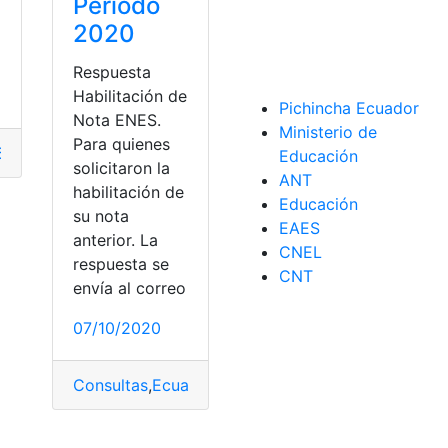
Periodo
2020
,
SENESCYT
Respuesta
Habilitación de
Pichincha Ecuador
Nota ENES.
Ministerio de
Para quienes
S
,
Ecuador
,
Educación
,
Habilitaciones
,
Herramientas Ecuador
,
Educación
solicitaron la
ANT
habilitación de
Educación
su nota
EAES
anterior. La
CNEL
respuesta se
CNT
envía al correo
07/10/2020
Consultas
,
Ecuador
,
Educación
,
Educación superio