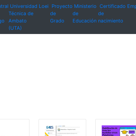
tral
Universidad
Loei
Proyecto
Ministerio
Certificado
Emp
Técnica de
de
de
de
go
Ambato
Grado
Educación
nacimiento
(UTA)