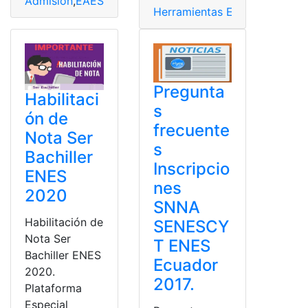
Admisión
,
EAES
,
Examen
,
examen de acceso
,
Examen de
Herramientas Ecuador
Pregunta
Habilitaci
s
ón de
frecuente
Nota Ser
s
Bachiller
Inscripcio
ENES
nes
2020
SNNA
Habilitación de
SENESCY
Nota Ser
T ENES
Bachiller ENES
Ecuador
2020.
2017.
Plataforma
Especial