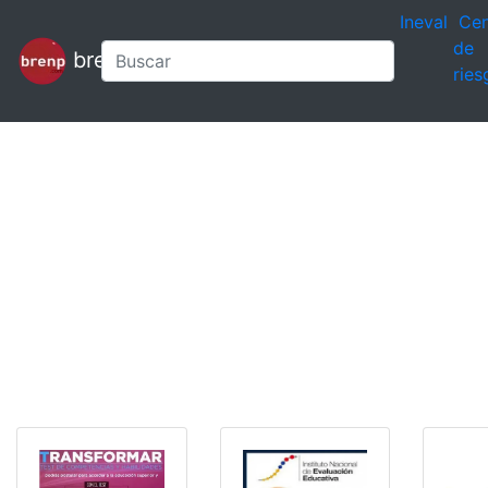
Ineval
Cen
de
brenp
ries