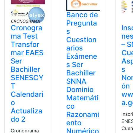
Banco de
Pregunta
Cronogra
Ins
s
ma Test
ne
Cuestion
Transfor
– 
arios
mar EAES
Cu
Exámene
Ser
Asp
s Ser
Bachiller
s
Bachiller
SENESCY
No
SNNA
T
ón
Dominio
Calendari
ww
Matemáti
o
a.g
co
Actualiza
Razonami
Inscr
do 2
ENES
ento
Cuen
Numérico
Cronograma