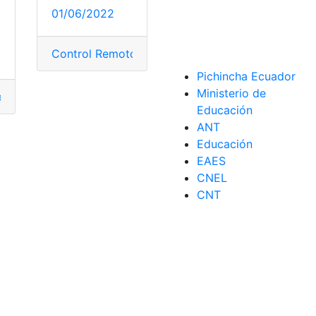
01/06/2022
Control Remoto
,
Operadoras de televisión
,
Smart 
Pichincha Ecuador
Ministerio de
encender
,
Enrutador
,
Router
,
wiffi
Educación
,
Smart TV
,
Televisor
,
tv
ANT
Educación
EAES
CNEL
CNT