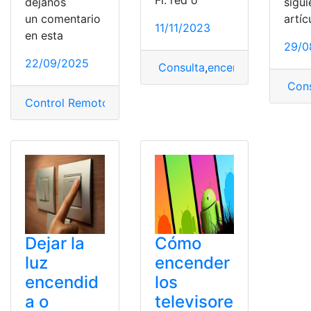
déjanos
sigui
un comentario
artíc
11/11/2023
en esta
29/0
22/09/2025
Consulta
,
encender
,
Router
,
TP
Cons
Control Remoto
,
Operadoras de televisión
,
Smart TV
,
Te
Dejar la
Cómo
luz
encender
encendid
los
a o
televisore