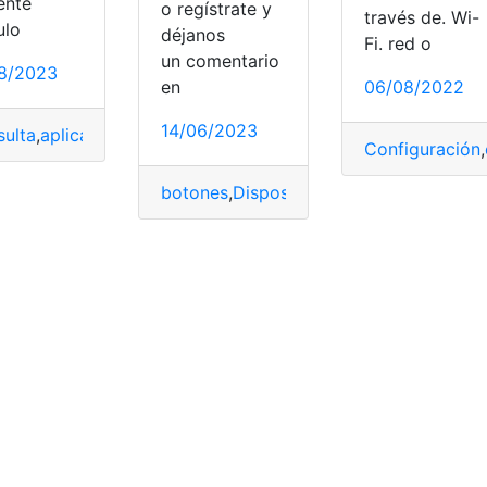
ente
o regístrate y
través de. Wi-
ulo
déjanos
Fi. red o
un comentario
8/2023
en
06/08/2022
-Link
,
wifi
14/06/2023
ulta
,
aplicaciones
,
botones
,
encender
,
tv
Configuración
,
cnologia
,
Tecnología
,
Televisión
,
tv
,
TV hd
,
TVC
botones
,
Dispositivos
,
encender
,
remotos