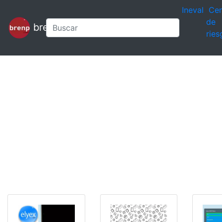
Ineval
Cen
de
brenp
ries