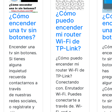
¿Cómo
¿Cómo
¿C
puedo
encender
en
encender
una tv sin
una
mi router
botones?
bo
Wi-Fi de
Encender una
¿Có
TP-Link?
tv sin botones.
ence
¿Cómo puedo
Si tienes
tv si
encender mi
alguna
boto
router Wi-Fi de
inquietud
has
TP-Link?
recuerda
preg
Conectando
contactarnos a
algu
con. Enrutador
través
¿Có
Wi-Fi. Puedes
de nuestras
ence
conectarte a
redes sociales,
tv si
través de. Wi-
o regístrate y
boto
Fi. red o