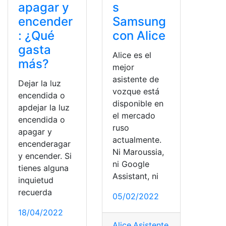
apagar y
s
encender
Samsung
: ¿Qué
con Alice
gasta
Alice es el
más?
mejor
asistente de
Dejar la luz
vozque está
encendida o
disponible en
apdejar la luz
el mercado
encendida o
ruso
apagar y
actualmente.
encenderagar
Ni Maroussia,
y encender. Si
ni Google
tienes alguna
Assistant, ni
inquietud
recuerda
05/02/2022
18/04/2022
Alice
,
Asistente
,
encender
,
Sam