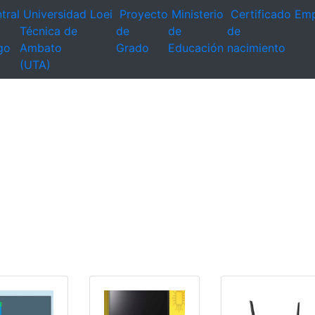
tral
Universidad
Loei
Proyecto
Ministerio
Certificado
Emp
Técnica de
de
de
de
go
Ambato
Grado
Educación
nacimiento
(UTA)