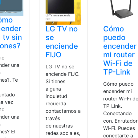
ómo
cender
LG TV no
Cómo
 tv sin
se
puedo
tones?
enciende
encender
FIJO
mi router
mo
Wi-Fi de
nder una
LG TV no se
TP-Link
n
enciende FIJO.
nes?. Te
Si tienes
Cómo puedo
alguna
encender mi
untado
inquietud
router Wi-Fi d
na vez
recuerda
TP-Link.
mo
contactarnos a
Conectando
nder una
través
con. Enrutador
n
de nuestras
Wi-Fi. Puedes
nes? El
redes sociales,
conectarte a