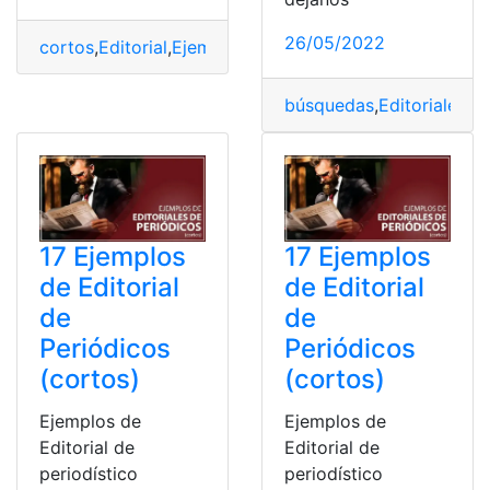
26/05/2022
cortos
,
Editorial
,
Ejemplos
,
Ejemplos cortos
,
Periódicos
,
búsquedas
,
Editoriales
,
Li
17 Ejemplos
17 Ejemplos
de Editorial
de Editorial
de
de
Periódicos
Periódicos
(cortos)
(cortos)
Ejemplos de
Ejemplos de
Editorial de
Editorial de
periodístico
periodístico