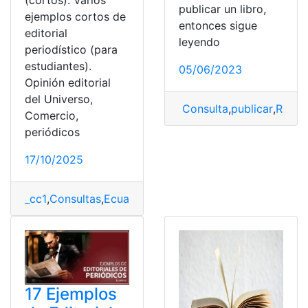
publicar un libro,
ejemplos cortos de
entonces sigue
editorial
leyendo
periodístico (para
estudiantes).
05/06/2023
Opinión editorial
del Universo,
Consulta
,
publicar
,
Requis
Comercio,
periódicos
17/10/2025
_cc1
,
Consultas
,
Ecuador
,
Ejemplos
,
Ejemplos cortos
,
Her
17 Ejemplos