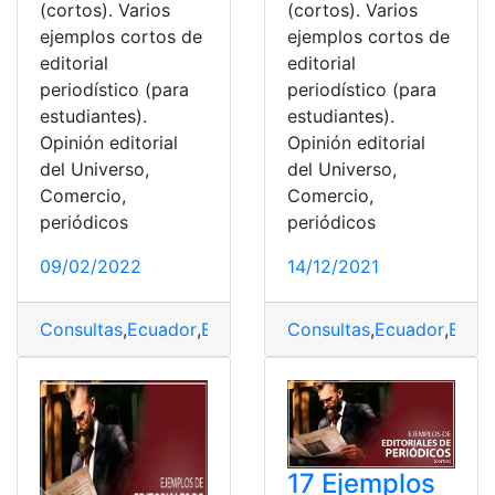
(cortos). Varios
(cortos). Varios
ejemplos cortos de
ejemplos cortos de
editorial
editorial
periodístico (para
periodístico (para
estudiantes).
estudiantes).
Opinión editorial
Opinión editorial
del Universo,
del Universo,
Comercio,
Comercio,
periódicos
periódicos
09/02/2022
14/12/2021
Consultas
,
Ecuador
,
Ejemplos
,
Ejemplos cortos
Consultas
,
Ecuador
,
Herrami
,
Edito
17 Ejemplos