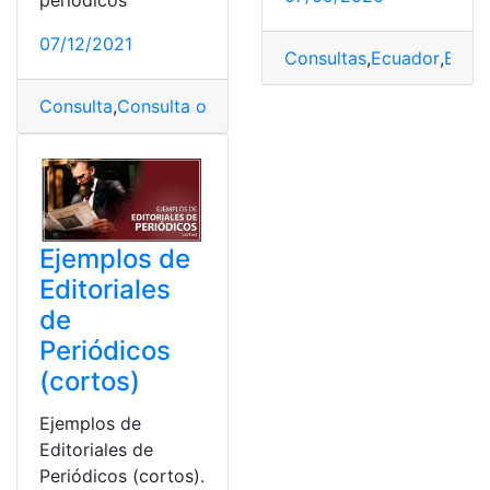
periódicos
07/12/2021
Consultas
,
Ecuador
,
Edito
Consulta
,
Consulta online
,
Editoriales
,
Ejemplos
,
Periodís
Ejemplos de
Editoriales
de
Periódicos
(cortos)
Ejemplos de
Editoriales de
Periódicos (cortos).