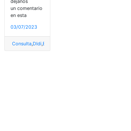
déjanos
un comentario
en esta
03/07/2023
Consulta
,
DIdi
,
Ecuador
,
Licencia de Conducir
,
Trabajar