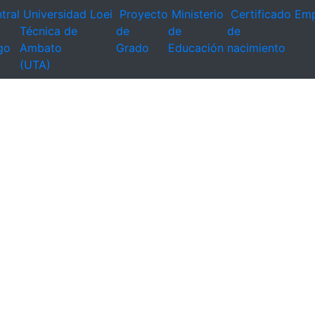
tral
Universidad
Loei
Proyecto
Ministerio
Certificado
Emp
Técnica de
de
de
de
go
Ambato
Grado
Educación
nacimiento
(UTA)