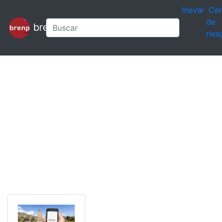
Ineval
Cen
de
brenp
ries