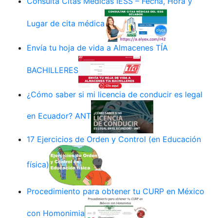
Consulta Citas Médicas IESS – Fecha, Hora y
Lugar de cita médica
Envía tu hoja de vida a Almacenes TÍA
BACHILLERES
¿Cómo saber si mi licencia de conducir es legal
en Ecuador? ANT
17 Ejercicios de Orden y Control (en Educación
física)
Procedimiento para obtener tu CURP en México
con Homonimia