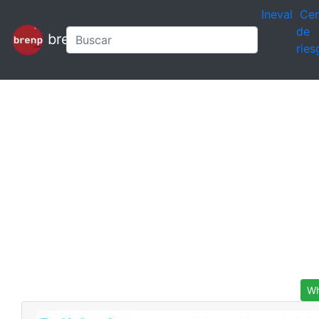
Ineval
Cen
de
brenp
ries
Wh