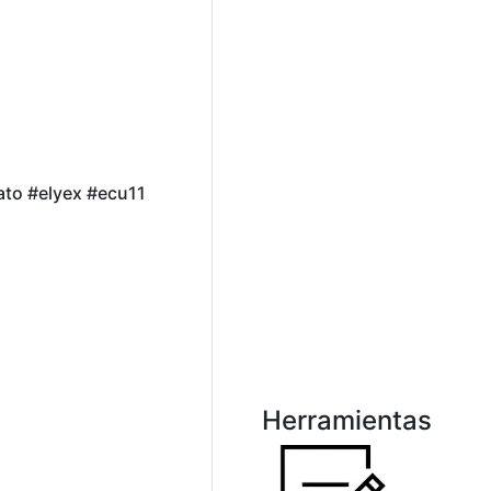
ato #elyex #ecu11
Herramientas