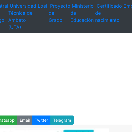
tral
Universidad
Loei
Proyecto
Ministerio
Certificado
Emp
Técnica de
de
de
de
go
Ambato
Grado
Educación
nacimiento
(UTA)
atsapp
Email
Twitter
Telegram