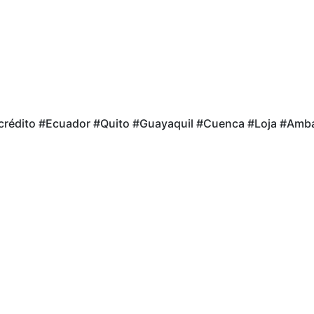
ocrédito #Ecuador #Quito #Guayaquil #Cuenca #Loja #Amb