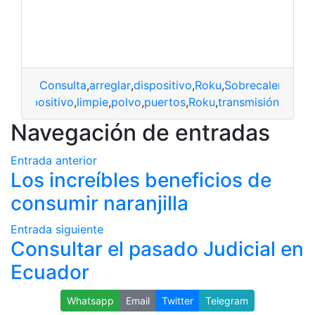
Consulta
,
arreglar
,
dispositivo
,
Roku
,
Sobrecalentando
cte
,
dispositivo
,
limpie
,
polvo
,
puertos
,
Roku
,
transmisión
Navegación de entradas
Entrada anterior
Los increíbles beneficios de
consumir naranjilla
Entrada siguiente
Consultar el pasado Judicial en
Ecuador
Whatsapp
Email
Twitter
Telegram