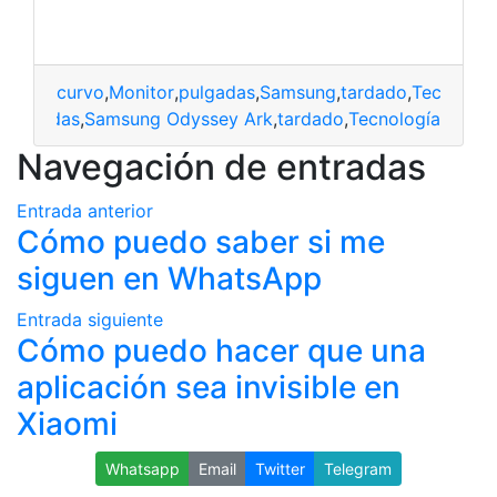
curvo
,
Monitor
,
pulgadas
,
Samsung
,
tardado
,
Tecnologí
,
pulgadas
,
Samsung Odyssey Ark
,
tardado
,
Tecnología
Navegación de entradas
Entrada anterior
Cómo puedo saber si me
siguen en WhatsApp
Entrada siguiente
Cómo puedo hacer que una
aplicación sea invisible en
Xiaomi
Whatsapp
Email
Twitter
Telegram