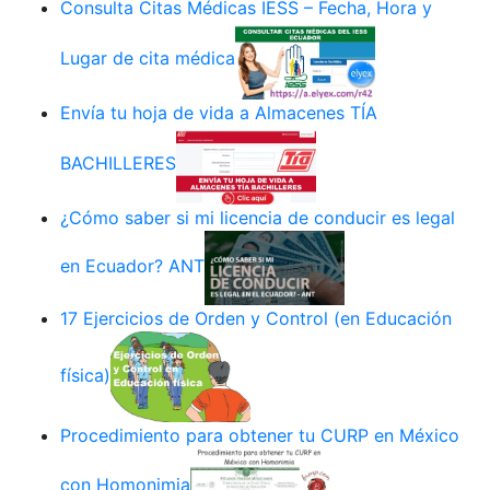
Consulta Citas Médicas IESS – Fecha, Hora y
Lugar de cita médica
Envía tu hoja de vida a Almacenes TÍA
BACHILLERES
¿Cómo saber si mi licencia de conducir es legal
en Ecuador? ANT
17 Ejercicios de Orden y Control (en Educación
física)
Procedimiento para obtener tu CURP en México
con Homonimia