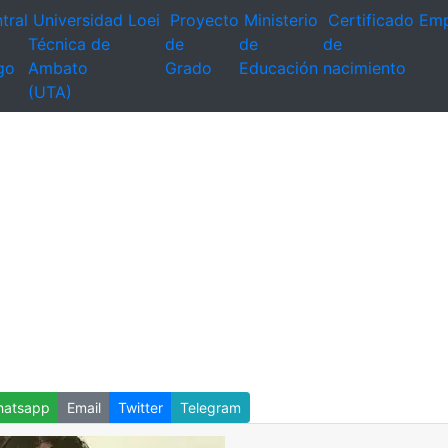
tral
Universidad
Loei
Proyecto
Ministerio
Certificado
Emp
Técnica de
de
de
de
go
Ambato
Grado
Educación
nacimiento
(UTA)
atsapp
Email
Twitter
Telegram