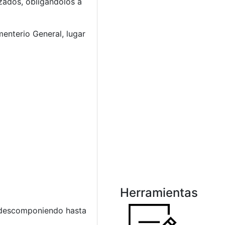
izados, obligándolos a
menterio General, lugar
Herramientas
a descomponiendo hasta