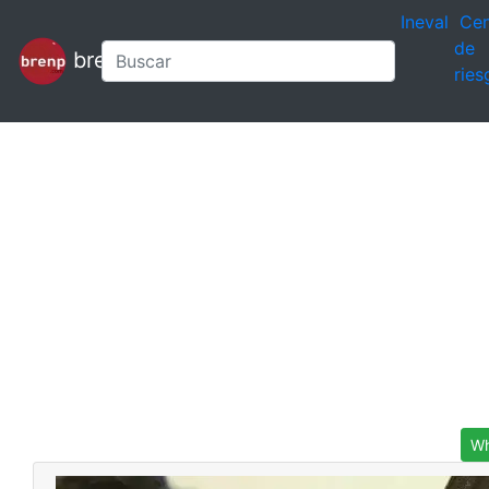
Ineval
Cen
de
brenp
ries
Wh