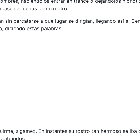
hombres, haciéndolos entrar en trance o dejándolos hipnot
cercasen a menos de un metro.
 sin percatarse a qué lugar se dirigían, llegando así al Ce
o, diciendo estas palabras:
uirme, sígame». En instantes su rostro tan hermoso se ib
auseabundos.