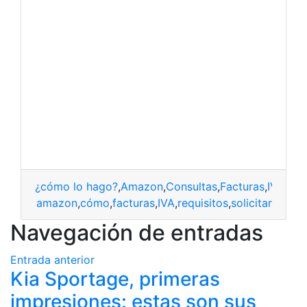
¿cómo lo hago?
,
Amazon
,
Consultas
,
Facturas
,
IVA
,
Req
amazon
,
cómo
,
facturas
,
IVA
,
requisitos
,
solicitar
Navegación de entradas
Entrada anterior
Kia Sportage, primeras
impresiones: estas son sus