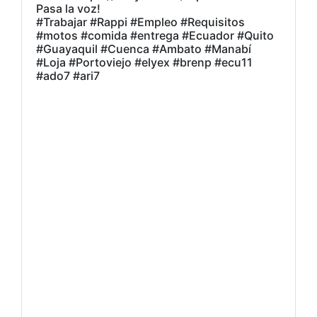
Pasa la voz!
#Trabajar #Rappi #Empleo #Requisitos
#motos #comida #entrega #Ecuador #Quito
#Guayaquil #Cuenca #Ambato #Manabí
#Loja #Portoviejo #elyex #brenp #ecu11
#ado7 #ari7