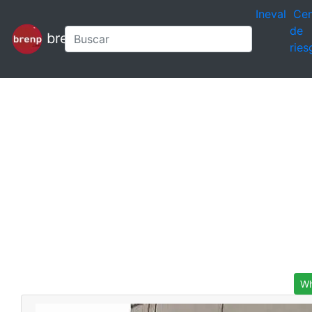
Ineval
Cen
de
brenp
ries
Wh