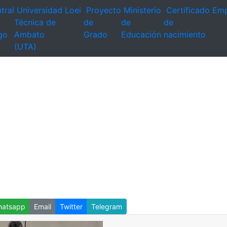
tral
Universidad
Loei
Proyecto
Ministerio
Certificado
Emp
Técnica de
de
de
de
go
Ambato
Grado
Educación
nacimiento
(UTA)
atsapp
Email
Twitter
Telegram