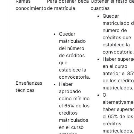
Ramas
Para obtener beca
Obtener el resto d
conocimiento
de matrícula
cuantías
Quedar
matriculado d
número de
Quedar
créditos que
matriculado
establece la
del número
convocatoria.
de créditos
Haber supera
que
en el curso
establece la
anterior el 8
convocatoria.
de los crédit
Enseñanzas
Haber
matriculados.
técnicas
aprobado
O
como mínimo
alternativame
el 65% de los
haber supera
créditos
el 65% de los
matriculados
créditos
en el curso
matriculados.