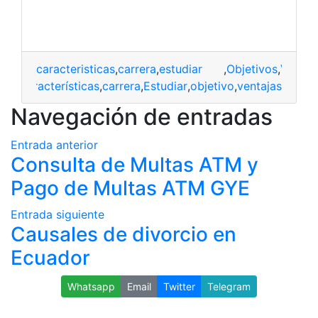
caracteristicas
,
carrera
,
estudiar
,
Objetivos
,
Ventaj
características
,
carrera
,
Estudiar
,
objetivo
,
ventajas
Navegación de entradas
Entrada anterior
Consulta de Multas ATM y
Pago de Multas ATM GYE
Entrada siguiente
Causales de divorcio en
Ecuador
Whatsapp
Email
Twitter
Telegram