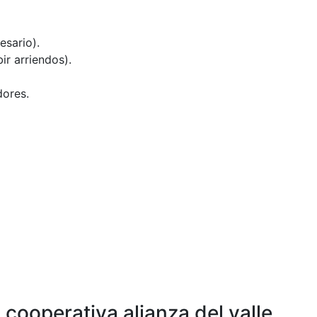
esario).
ir arriendos).
dores.
 cooperativa alianza del valle