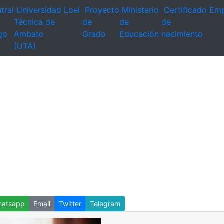
tral
Universidad
Loei
Proyecto
Ministerio
Certificado
Emp
Técnica de
de
de
de
go
Ambato
Grado
Educación
nacimiento
(UTA)
atsapp
Email
Twitter
Telegram