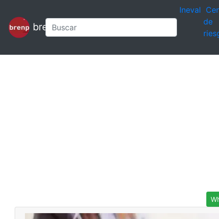
Ineval
Cen
de
brenp
ries
Wh