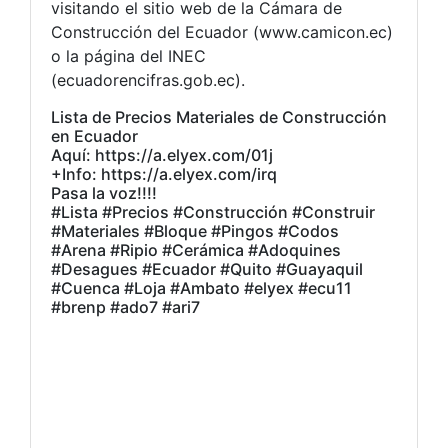
visitando el sitio web de la Cámara de
Construcción del Ecuador (
www.camicon.ec
)
o la página del INEC
(
ecuadorencifras.gob.ec
).
Lista de Precios Materiales de Construcción
en Ecuador
Aquí: https://a.elyex.com/01j
+Info: https://a.elyex.com/irq
Pasa la voz!!!!
#Lista #Precios #Construcción #Construir
#Materiales #Bloque #Pingos #Codos
#Arena #Ripio #Cerámica #Adoquines
#Desagues #Ecuador #Quito #Guayaquil
#Cuenca #Loja #Ambato #elyex #ecu11
#brenp #ado7 #ari7