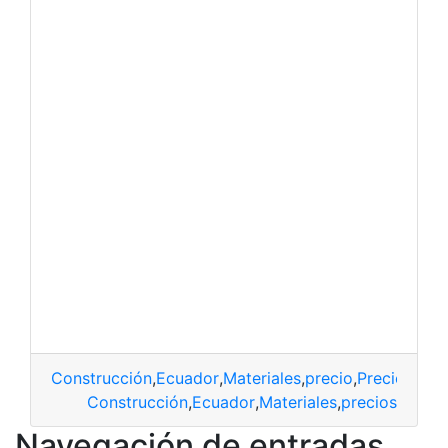
Construcción
,
Ecuador
,
Materiales
,
precio
,
Precios
,
Pre
Construcción
,
Ecuador
,
Materiales
,
precios
Navegación de entradas