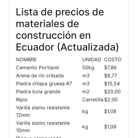
Lista de precios de
materiales de
construcción en
Ecuador (Actualizada)
NOMBRE
UNIDAD
COSTO
Cemento Portland
50kg
$7,86
Arena de rio cribada
m3
$8,77
Piedra chispa gruesa #7
m3
$15,54
Piedra bola grande
m2
$20,00
Ripio
Carretilla
$2,00
Varilla sismo resistente
kg
$1,08
12mm
Varilla sismo resistente
kg
$1,08
10mm